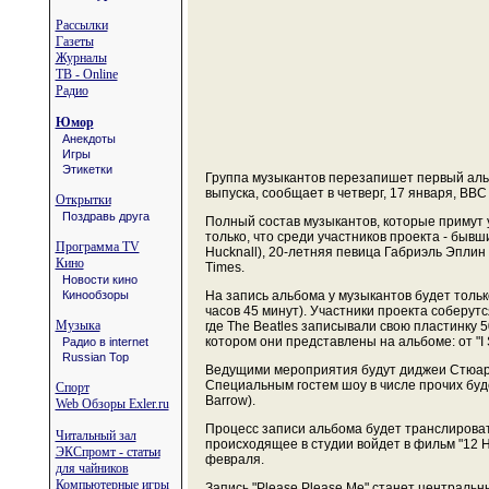
Рассылки
Газеты
Журналы
ТВ - Online
Радио
Юмор
Анекдоты
Игры
Этикетки
Группа музыкантов перезапишет первый альбо
выпуска, сообщает в четверг, 17 января, BBC
Открытки
Поздравь друга
Полный состав музыкантов, которые примут у
только, что среди участников проекта - бывш
Программа TV
Hucknall), 20-летняя певица Габриэль Эплин (
Кино
Times.
Новости кино
Кинообзоры
На запись альбома у музыкантов будет тольк
часов 45 минут). Участники проекта соберутс
Музыка
где The Beatles записывали свою пластинку 5
котором они представлены на альбоме: от "I S
Радио в internet
Russian Top
Ведущими мероприятия будут диджеи Стюарт М
Специальным гостем шоу в числе прочих буд
Спорт
Barrow).
Web Обзоры Exler.ru
Процесс записи альбома будет транслироват
Читальный зал
происходящее в студии войдет в фильм "12 Ho
ЭКСпромт - статьи
февраля.
для чайников
Компьютерные игры
Запись "Please Please Me" станет централь