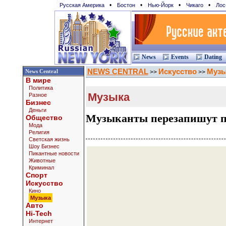
•
•
•
•
Русская Америка
Бостон
Нью-Йорк
Чикаго
Лос
News
Events
Dating
NEWS CENTRAL
Искусство
Музы
News Central
>>
>>
В мире
Политика
Музыка
Разное
Бизнес
Деньги
Музыканты перезапишут пе
Общество
Мода
Религия
Светская жизнь
Шоу Бизнес
Пикантные новости
Животные
Криминал
Спорт
Искусство
Кино
Музыка
Авто
Hi-Tech
Интернет