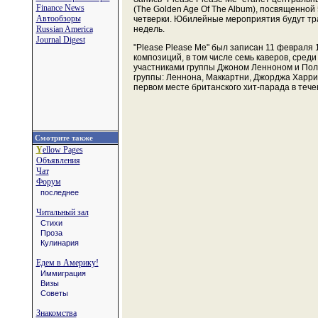
Finance News
(The Golden Age Of The Album), посвященно
Автообзоры
четверки. Юбилейные мероприятия будут тран
Russian America
недель.
Journal Digest
"Please Please Me" был записан 11 февраля 
композиций, в том числе семь каверов, среди
участниками группы Джоном Ленноном и Поло
группы: Леннона, Маккартни, Джорджа Харрис
первом месте британского хит-парада в тече
Смотрите также
Y
ellow Pages
Объявления
Чат
Форум
последнее
Читальный зал
Стихи
Проза
Кулинария
Едем в Америку!
Иммиграция
Визы
Советы
Знакомства