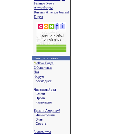
Finance News
Автообзоры
Russian America Journal
Digest
Смотрите также
Y
ellow Pages
Объявления
Чат
Форум
последнее
Читальный зал
Стихи
Проза
Кулинария
Едем в Америку!
Иммиграция
Визы
Советы
Знакомства