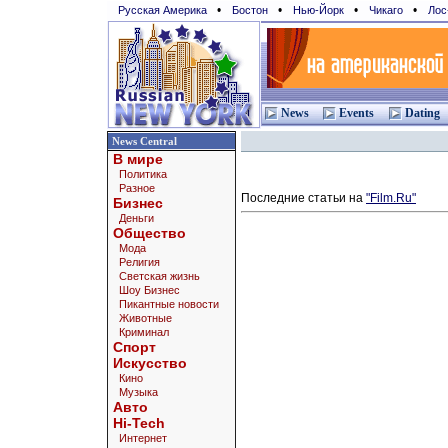
•
•
•
•
Русская Америка
Бостон
Нью-Йорк
Чикаго
Лос
News
Events
Dating
News Central
В мире
Политика
Разное
Последние статьи на
"Film.Ru"
Бизнес
Деньги
Общество
Мода
Религия
Светская жизнь
Шоу Бизнес
Пикантные новости
Животные
Криминал
Спорт
Искусство
Кино
Музыка
Авто
Hi-Tech
Интернет