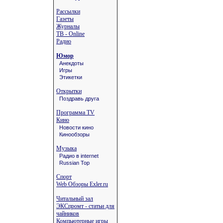
Рассылки
Газеты
Журналы
ТВ - Online
Радио
Юмор
Анекдоты
Игры
Этикетки
Открытки
Поздравь друга
Программа TV
Кино
Новости кино
Кинообзоры
Музыка
Радио в internet
Russian Top
Спорт
Web Обзоры Exler.ru
Читальный зал
ЭКСпромт - статьи для
чайников
Компьютерные игры