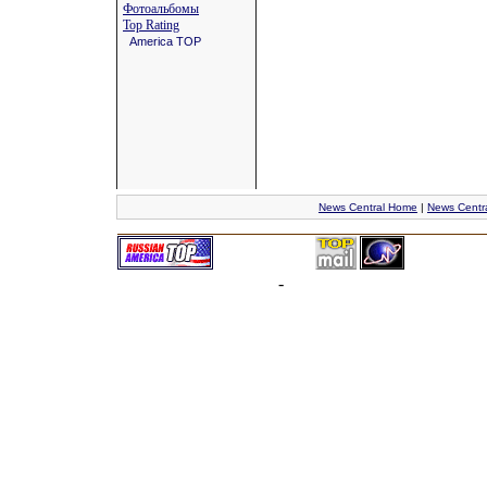
Фотоальбомы
Top Rating
America TOP
News Central Home
|
News Centr