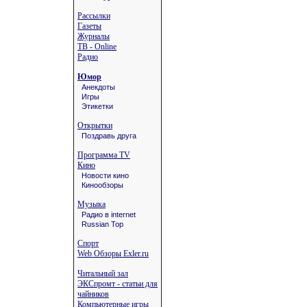
Рассылки
Газеты
Журналы
ТВ - Online
Радио
Юмор
Анекдоты
Игры
Этикетки
Открытки
Поздравь друга
Программа TV
Кино
Новости кино
Кинообзоры
Музыка
Радио в internet
Russian Top
Спорт
Web Обзоры Exler.ru
Читальный зал
ЭКСпромт - статьи для
чайников
Компьютерные игры