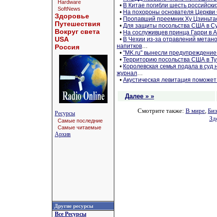
Hardware
•
В Китае погибли шесть российски
SoftNews
•
На похороны основателя Церкви
Здоровье
•
Пропавший преемник Ху Цзиньтао
Путешествия
•
Для защиты посольства США в С
Вокруг света
•
На сослуживцев принца Гарри в
USA
•
В Чехии из-за отравлений метано
напитков
…
Россия
•
"MK.ru" вынесли предупреждение
•
Территорию посольства США в Ту
•
Королевская семья подала в суд
журнал
…
•
Акустическая левитация поможет 
Далее » »
Смотрите также:
В мире
,
Биз
Ресурсы
Зд
Самые последние
Самые читаемые
Архив
Другие ресурсы
Все Ресурсы