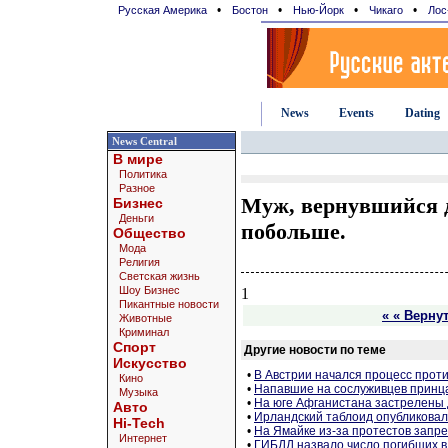
•
•
•
•
Русская Америка
Бостон
Нью-Йорк
Чикаго
Лос
News
Events
Dating
News Central
В мире
Политика
Разное
Муж, вернувшийся 
Бизнес
Деньги
побольше.
Общество
Мода
Религия
Светская жизнь
Шоу Бизнес
1
Пикантные новости
« « Верну
Животные
Криминал
Спорт
Другие новости по теме
Искусство
•
В Австрии начался процесс прот
Кино
•
Напавшие на сослуживцев принц
Музыка
•
На юге Афганистана застрелены 
Авто
•
Ирландский таблоид опубликова
Hi-Tech
•
На Ямайке из-за протестов запр
Интернет
•
ГИБДД назвало число погибших в