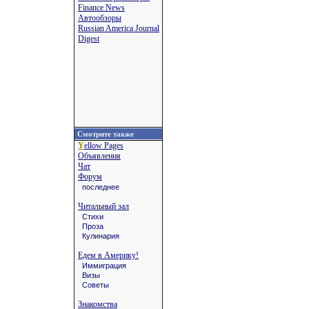
Finance News
Автообзоры
Russian America Journal
Digest
Смотрите также
Y
ellow Pages
Объявления
Чат
Форум
последнее
Читальный зал
Стихи
Проза
Кулинария
Едем в Америку!
Иммиграция
Визы
Советы
Знакомства