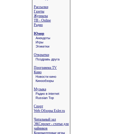
Рассылки
Газеты
Журналы
ТВ - Online
Радио
Юмор
Анекдоты
Игры
Этикетки
Открытки
Поздравь друга
Программа TV
Кино
Новости кино
Кинообзоры
Музыка
Радио в internet
Russian Top
Спорт
Web Обзоры Exler.ru
Читальный зал
ЭКСпромт - статьи для
чайников
Компьютерные игры