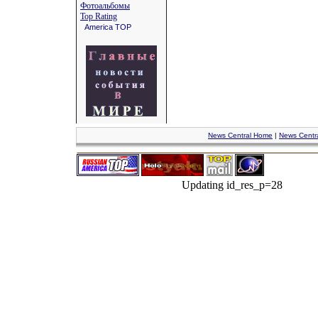
Фотоальбомы
Top Rating
America TOP
News Central Home
|
News Centr