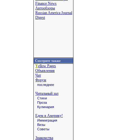
Finance News
Автообзоры
Russian America Journal
Digest
Смотрите также
Y
ellow Pages
Объявления
Чат
Форум
последнее
Читальный зал
Стихи
Проза
Кулинария
Едем в Америку!
Иммиграция
Визы
Советы
Знакомства