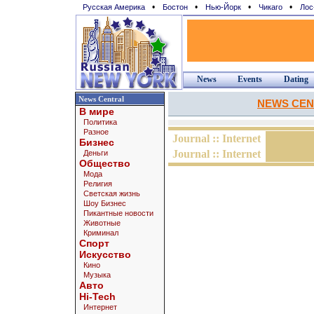
•
•
•
•
Русская Америка
Бостон
Нью-Йорк
Чикаго
Лос
News
Events
Dating
News Central
NEWS CEN
В мире
Политика
Разное
Journal :: Internet
Бизнес
Journal :: Internet
Деньги
Общество
Мода
Религия
Светская жизнь
Шоу Бизнес
Пикантные новости
Животные
Криминал
Спорт
Искусство
Кино
Музыка
Авто
Hi-Tech
Интернет