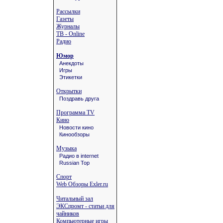
Рассылки
Газеты
Журналы
ТВ - Online
Радио
Юмор
Анекдоты
Игры
Этикетки
Открытки
Поздравь друга
Программа TV
Кино
Новости кино
Кинообзоры
Музыка
Радио в internet
Russian Top
Спорт
Web Обзоры Exler.ru
Читальный зал
ЭКСпромт - статьи для
чайников
Компьютерные игры