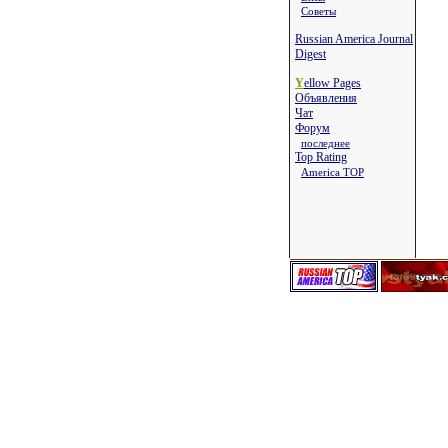
Советы
Russian America Journal
Digest
Y
ellow Pages
Объявления
Чат
Форум
последнее
Top Rating
America TOP