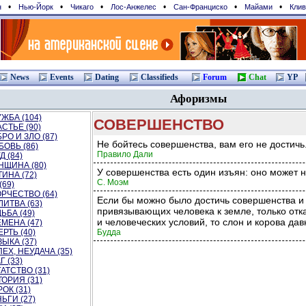
•
•
•
•
•
•
н
Нью-Йорк
Чикаго
Лос-Анжелес
Сан-Франциcко
Майами
Клив
News
Events
Dating
Classifieds
Forum
Chat
YP
Афоризмы
ЖБА (104)
СОВЕРШЕНСТВО
СТЬЕ (90)
РО И ЗЛО (87)
Не бойтесь совершенства, вам его не достичь
ОВЬ (86)
Правило Дали
Д (84)
НЩИНА (80)
У совершенства есть один изъян: оно может н
ИНА (72)
С. Моэм
(69)
РЧЕСТВО (64)
Если бы можно было достичь совершенства и 
ИТВА (63)
привязывающих человека к земле, только отк
ЬБА (49)
и человеческих условий, то слон и корова дав
МЕНА (47)
РТЬ (40)
Будда
ЫКА (37)
ЕХ, НЕУДАЧА (35)
Г (33)
АТСТВО (31)
ОРИЯ (31)
ОК (31)
ЬГИ (27)