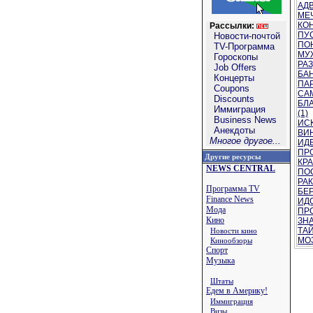
АДВ
МЕЧ
КОН
Рассылки:
ПУС
Новости-почтой
ПО
TV-Программа
МУЖ
Гороскопы
РАЗ
Job Offers
БАН
Концерты
ПАР
Coupons
СА
Discounts
БЛ
Иммиграция
(1)
Business News
ИС
Анекдоты
ВИН
Многое другое...
ИДЕ
ПРО
Другие ресурсы
КРА
NEWS CENTRAL
ПО
РАК
Программа TV
БЕ
Finance News
ИДО
Мода
ПРО
Кино
ЗНА
ТАЙ
Новости кино
МОЗ
Кинообзоры
Спорт
Музыка
Штаты
Едем в Америку!
Иммиграция
Визы