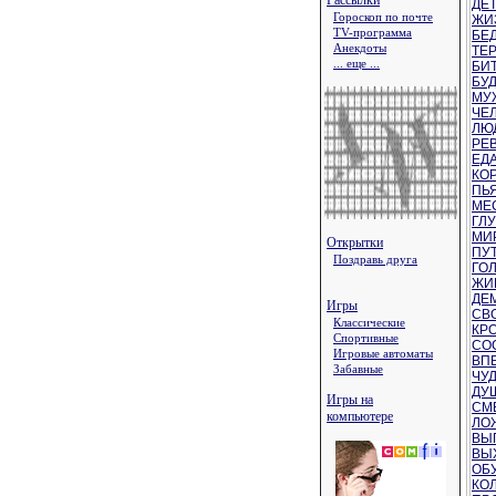
Рассылки
ДЕТ
Гороскоп по почте
ЖИЗ
TV-программа
БЕД
Анекдоты
ТЕР
... еще ...
БИТ
БУД
МУЖ
ЧЕЛ
ЛЮД
РЕВ
ЕДА
КОР
ПЬЯ
МЕС
ГЛУ
МИР
Открытки
ПУТ
Поздравь друга
ГОЛ
ЖИ
ДЕМ
Игры
СВО
Классические
КРО
Спортивные
СОС
Игровые автоматы
ВПЕ
Забавные
ЧУД
ДУШ
Игры на
СМЕ
компьютере
ЛОЖ
ВЫГ
ВЫХ
ОБУ
КОЛ