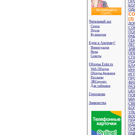
ПРО
БОЛ
ОД
С
(3)
Читальный зал
ДОР
Стихи
СОН
Проза
ПОЛ
Кулинария
РАБ
ГЕН
Едем в Америку!
ЛЕГ
Иммиграция
ЗАВ
Визы
ПРЕ
Советы
СПЛ
РО
Обзоры Exler.ru
БЛА
Web Обзоры
ИН
Обзоры фильмов
ИГР
Рассказы
ПР
ЭКСпромт:
ФИ
Для чайников
РАЗ
ЦЕН
Гороскопы
ПОБ
МИФ
Знакомства
СВЕ
БОГ
УЛЫ
ВО
ПРА
ИДИ
ПО
РАВ