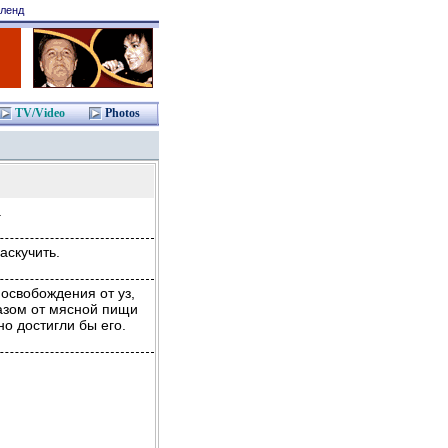
ленд
TV/Video
Photos
.
аскучить.
освобождения от уз,
азом от мясной пищи
но достигли бы его.