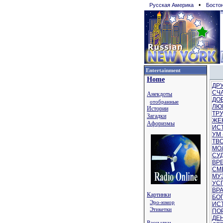
•
Русская Америка
Босто
Entertainment
Home
ДРУ
СЧА
Анекдоты
ДОБ
отобранные
ЛЮБ
Истории
ТРУ
Загадки
ЖЕ
Афоризмы
ИСТ
УМ 
ТВО
МОЛ
СУД
ВРЕ
СМЕ
МУЗ
УСП
ВРА
Картинки
БОГ
Эро-юмор
ИСТ
Этикетки
ПОР
ДЕН