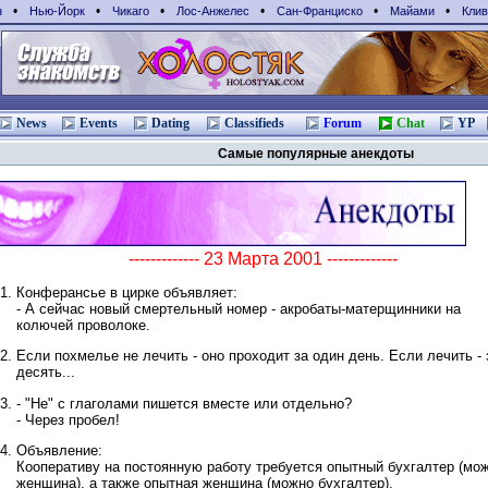
•
•
•
•
•
•
н
Нью-Йорк
Чикаго
Лос-Анжелес
Сан-Франциcко
Майами
Клив
News
Events
Dating
Classifieds
Forum
Chat
YP
Самые популярные анекдоты
------------- 23 Марта 2001 -------------
Конферансье в цирке объявляет:
- А сейчас новый смертельный номер - акробаты-матерщинники на
колючей проволоке.
Если похмелье не лечить - оно проходит за один день. Если лечить - 
десять...
- "Не" с глаголами пишется вместе или отдельно?
- Через пробел!
Объявление:
Кооперативу на постоянную работу требуется опытный бухгалтер (мо
женщина), а также опытная женщина (можно бухгалтер).