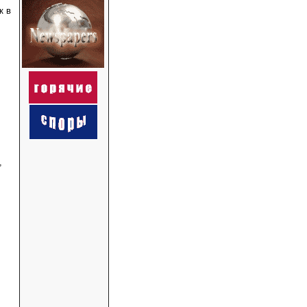
к в
,