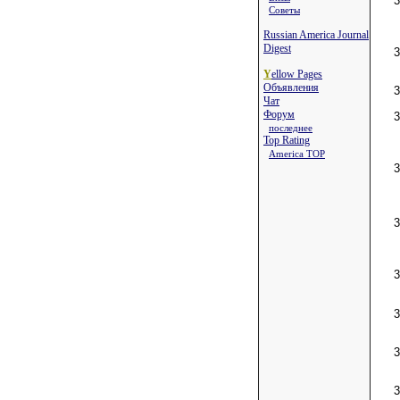
Советы
Russian America Journal
Digest
Y
ellow Pages
Объявления
Чат
Форум
последнее
Top Rating
America TOP