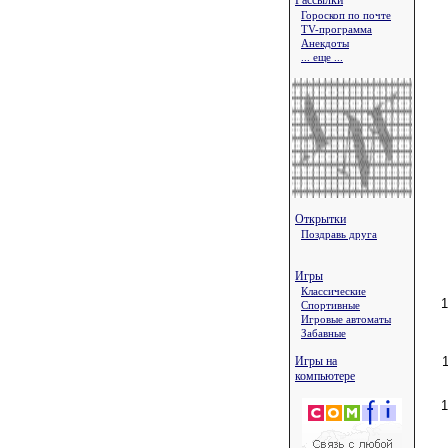
Рассылки
Гороскоп по почте
TV-программа
Анекдоты
... еще ...
Открытки
Поздравь друга
Игры
Классические
Спортивные
Игровые автоматы
Забавные
Игры на
компьютере