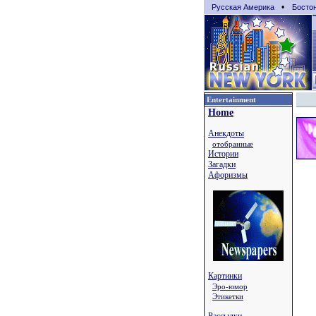
•
Русская Америка
Босто
Entertainment
Home
Анекдоты
отобранные
Истории
Загадки
Афоризмы
Картинки
Эро-юмор
Этикетки