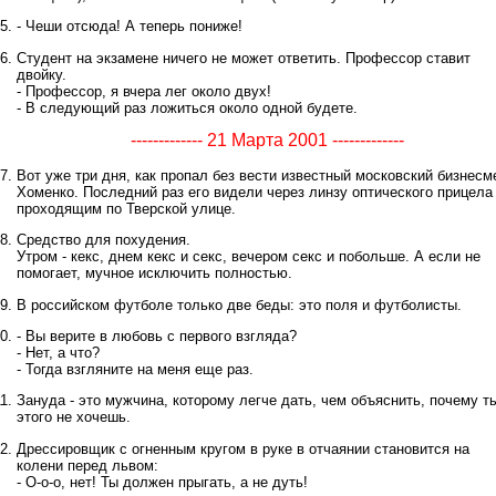
- Чеши отсюда! А теперь пониже!
Студент на экзамене ничего не может ответить. Профессор ставит
двойку.
- Профессор, я вчера лег около двух!
- В следующий раз ложиться около одной будете.
------------- 21 Марта 2001 -------------
Вот уже три дня, как пропал без вести известный московский бизнесм
Хоменко. Последний раз его видели через линзу оптического прицела
проходящим по Тверской улице.
Средство для похудения.
Утром - кекс, днем кекс и секс, вечером секс и побольше. А если не
помогает, мучное исключить полностью.
В российском футболе только две беды: это поля и футболисты.
- Вы верите в любовь с первого взгляда?
- Нет, а что?
- Тогда взгляните на меня еще раз.
Зануда - это мужчина, которому легче дать, чем объяснить, почему т
этого не хочешь.
Дрессировщик с огненным кругом в руке в отчаянии становится на
колени перед львом:
- О-о-о, нет! Ты должен прыгать, а не дуть!