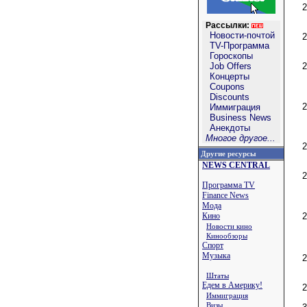
Рассылки:
Новости-почтой
TV-Программа
Гороскопы
Job Offers
Концерты
Coupons
Discounts
Иммиграция
Business News
Анекдоты
Многое другое...
Другие ресурсы
NEWS CENTRAL
Программа TV
Finance News
Мода
Кино
Новости кино
Кинообзоры
Спорт
Музыка
Штаты
Едем в Америку!
Иммиграция
Визы