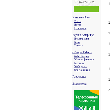
Читальный зал
Стихи
Проза
Кулинария
Едем в Америку!
Иммиграция
Визы
Советы
Обзоры Exler.ru
Web Обзоры
Обзоры фильмов
Рассказы
ЭКСпромт:
Для чайников
Гороскопы
Знакомства