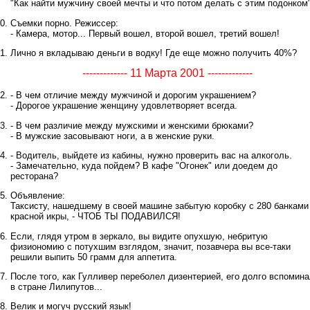
"Как найти мужчину своей мечты и что потом делать с этим подонком"
Съемки порно. Режиссер:
- Камера, мотор... Первый вошел, второй вошел, третий вошел!
Лично я вкладываю деньги в водку! Где еще можно получить 40%?
------------- 11 Марта 2001 -------------
- В чем отличие между мужчиной и дорогим украшением?
- Дорогое украшение женщину удовлетворяет всегда.
- В чем различие между мужскими и женскими брюками?
- В мужские засовывают ноги, а в женские руки.
- Водитель, выйдете из кабины, нужно проверить вас на алкоголь.
- Замечательно, куда пойдем? В кафе "Огонек" или доедем до
ресторана?
Объявление:
Таксисту, нашедшему в своей машине забытую коробку с 280 банками
красной икры, - ЧТОБ ТЫ ПОДАВИЛСЯ!
Если, глядя утром в зеркало, вы видите опухшую, небритую
физиономию с потухшим взглядом, значит, позавчера вы все-таки
решили выпить 50 грамм для аппетита.
После того, как Гулливер переболел дизентерией, его долго вспомин
в стране Лилипутов...
Велик и могуч русский язык!