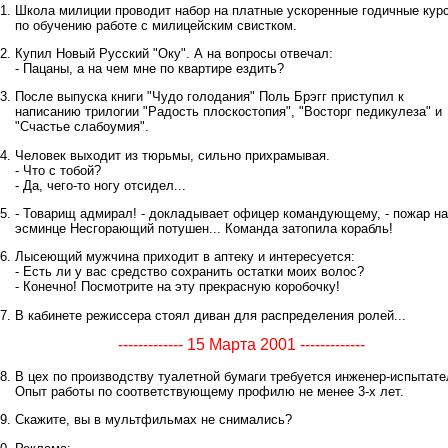
Школа милиции проводит набор на платные ускоренные годичные кур
по обучению работе с милицейским свистком.
Купил Новый Русский "Оку". А на вопросы отвечал:
- Пацаны, а на чем мне по квартире ездить?
После выпуска книги "Чудо голодания" Поль Бpэгг приступил к
написанию трилогии "Радость плоскостопия", "Восторг педикулеза" и
"Счастье слабоумия".
Человек выходит из тюрьмы, сильно прихрамывая.
- Что с тобой?
- Да, чего-то ногу отсидел...
- Товарищ адмирал! - докладывает офицер командующему, - пожар на
эсминце Несгорающий потушен... Команда затопила корабль!
Лысеющий мужчина приходит в аптеку и интересуется:
- Есть ли у вас средство сохранить остатки моих волос?
- Конечно! Посмотрите на эту прекрасную коробочку!
В кабинете режиссера стоял диван для распределения ролей...
------------- 15 Марта 2001 -------------
В цех по производству туалетной бумаги требуется инженер-испытате
Опыт работы по соответствующему профилю не менее 3-х лет.
Скажите, вы в мультфильмах не снимались?