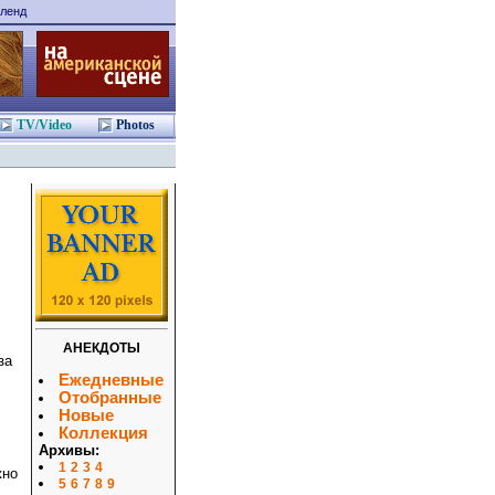
ленд
TV/Video
Photos
АНЕКДОТЫ
за
Ежедневные
Отобранные
Новые
Коллекция
Архивы:
1
2
3
4
жно
5
6
7
8
9