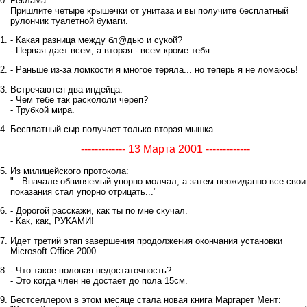
Реклама:
Пришлите четыре крышечки от унитаза и вы получите бесплатный
рулончик туалетной бумаги.
- Какая разница между бл@дью и сукой?
- Первая дает всем, а вторая - всем кроме тебя.
- Раньше из-за ломкости я многое теряла... но теперь я не ломаюсь!
Встречаются два индейца:
- Чем тебе так раскололи череп?
- Трубкой мира.
Бесплатный сыр получает только вторая мышка.
------------- 13 Марта 2001 -------------
Из милицейского протокола:
"...Вначале обвиняемый упорно молчал, а затем неожиданно все свои
показания стал упорно отрицать..."
- Дорогой расскажи, как ты по мне скучал.
- Как, как, РУКАМИ!
Идет третий этап завершения продолжения окончания установки
Microsoft Office 2000.
- Что такое половая недостаточность?
- Это когда член не достает до пола 15см.
Бестселлером в этом месяце стала новая книга Маргарет Мент: