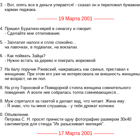
- Вот, опять все в деньги упирается! - сказал он и переложил бумажни
карман пиджака.
------------- 19 Марта 2001 -------------
Пришел Буратино-еврей в синагогу и говорит:
- Сделайте мне отпиливание.
- Заплатил налоги и сплю спокойно...
на лавочках, в подвалах, на вокзалах.
- Как поймать Зайца?
- Нужно встать за дерево и поиграть морковкой.
На балу поручик Ржевский, нажравшись как свинья, приставал к
женщинам. При этом его уже не интересовала ни внешность женщины
ни возраст, ни ее пол.
На углу Гороховой и Помидорной стояла женщина сомнительного
поведения. А возле нее собралась толпа сомневающихся...
Муж спрятался за газетой и делает вид, что читает. Жена ему:
- Я знаю, что ты меня слушаешь - у тебя дрожат коленки.
Объявление.
Петрова С. Н. просят принести одну фотографию размером 30х40
сантиметров для стенда "Их разыскивает милиция".
------------- 17 Марта 2001 -------------