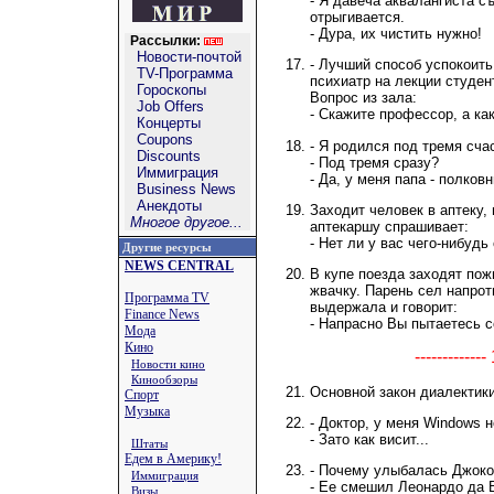
- Я давеча аквалангиста с
отрыгивается.
- Дура, их чистить нужно!
Рассылки:
Новости-почтой
- Лучший способ успокоить
TV-Программа
психиатр на лекции студент
Гороскопы
Вопрос из зала:
Job Offers
- Скажите профессор, а ка
Концерты
Coupons
- Я родился под тремя сч
Discounts
- Под тремя сразу?
Иммиграция
- Да, у меня папа - полковн
Business News
Анекдоты
Заходит человек в аптеку,
Многое другое...
аптекаршу спрашивает:
- Нет ли у вас чего-нибудь
Другие ресурсы
NEWS CENTRAL
В купе поезда заходят пож
жвачку. Парень сел напрот
Программа TV
выдержала и говорит:
Finance News
- Напрасно Вы пытаетесь с
Мода
Кино
-----------
Новости кино
Кинообзоры
Основной закон диалектики
Спорт
Музыка
- Доктор, у меня Windows не
- Зато как висит...
Штаты
Едем в Америку!
- Почему улыбалась Джок
Иммиграция
- Ее смешил Леонардо да 
Визы