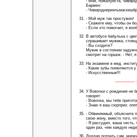
- Мне, пожалуйста, чивир
Бармен:
- Чивирзднеркильмаскишбр
- Мой муж так простужен!
- Скажите ему, чтобы он б
- Если это помогает, я во
В автобусе бабулька с цве
спрашивает мужика, стоящ
- Вы сходите?
Мужик в состоянии задумч
смотрит на горшок: - Нет, 
На экзамене в мед. инстит
- Какие зубы появляются 
- Искусственные!!!
-----------
У Вовочки с рождения не б
говорят:
- Вовочка, мы тебе пригот
- Знаю я ваш сюрприз: опят
- Обвиняемый, объясните 
свою жену, вместо того, ч
- Я рассудил, ваша честь,
один раз, чем каждую неде
Доллар потрать сам, марку