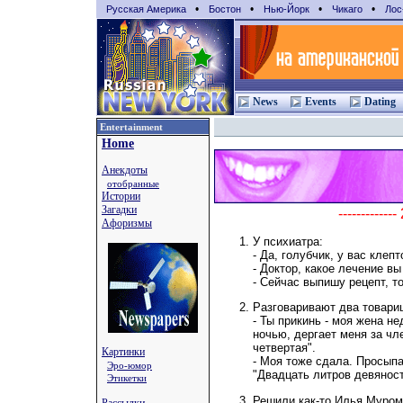
•
•
•
•
Русская Америка
Бостон
Нью-Йорк
Чикаго
Лос
News
Events
Dating
Entertainment
Home
Анекдоты
отобранные
Истории
Загадки
-----------
Афоризмы
У психиатра:
- Да, голубчик, у вас клепт
- Доктор, какое лечение в
- Сейчас выпишу рецепт, т
Разговаривают два товари
- Ты прикинь - моя жена н
ночью, дергает меня за чле
четвертая".
Картинки
- Моя тоже сдала. Просыпа
Эро-юмор
"Двадцать литров девяност
Этикетки
Решили как-то Илья Муpом