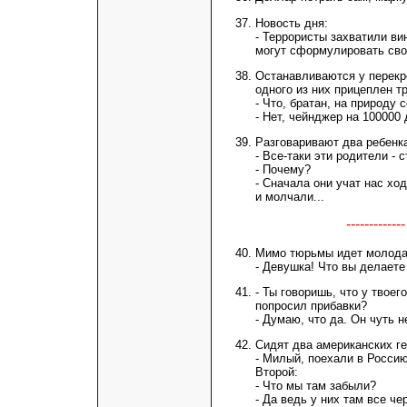
Новость дня:
- Террористы захватили ви
могут сформулировать сво
Останавливаются у перекр
одного из них прицеплен т
- Что, братан, на природу 
- Нет, чейнджер на 100000
Разговаривают два ребенк
- Все-таки эти родители - 
- Почему?
- Сначала они учат нас ход
и молчали...
-----------
Мимо тюрьмы идет молодая
- Девушка! Что вы делаете
- Ты говоришь, что у твое
попросил прибавки?
- Думаю, что да. Он чуть н
Сидят два американских ге
- Милый, поехали в Россию
Второй:
- Что мы там забыли?
- Да ведь у них там все че