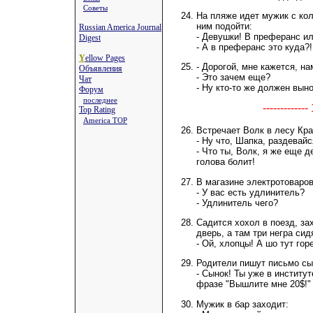
Советы
На пляже идет мужик с кол
ним подойти:
Russian America Journal
- Девушки! В преферанс ил
Digest
- А в преферанс это куда?!
Y
ellow Pages
- Дорогой, мне кажется, на
Объявления
- Это зачем еще?
Чат
- Ну кто-то же должен вын
Форум
последнее
-----------
Top Rating
America TOP
Встречает Волк в лесу Кр
- Ну что, Шапка, раздевайс
- Что ты, Волк, я же еще д
голова болит!
В магазине электротоваров
- У вас есть удлинитель?
- Удлинитель чего?
Садится хохол в поезд, за
дверь, а там три негра сид
- Ой, хлопцы! А шо тут гор
Родители пишут письмо сы
- Сынок! Ты уже в институ
фразе "Вышлите мне 20$!" 
Мужик в бар заходит: