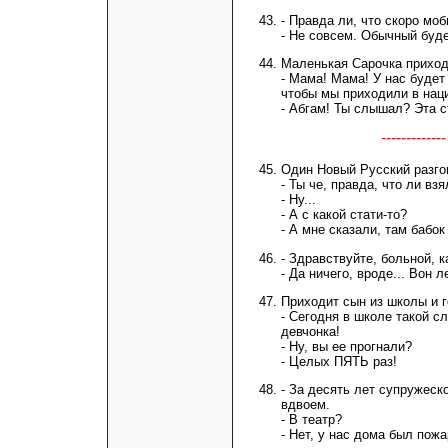
- Правда ли, что скоро мо
- Не совсем. Обычный буде
Маленькая Сарочка приход
- Мама! Мама! У нас будет
чтобы мы приходили в нац
- Абгам! Ты слышал? Эта с
-----------
Один Новый Русский разго
- Ты че, правда, что ли в
- Ну...
- А с какой стати-то?
- А мне сказали, там бабок
- Здравствyйте, больной, к
- Да ничего, вроде... Вон л
Приходит сын из школы и г
- Сегодня в школе такой с
девчонка!
- Hу, вы ее прогнали?
- Целых ПЯТЬ раз!
- За десять лет супружес
вдвоем.
- В театр?
- Нет, у нас дома был пожа