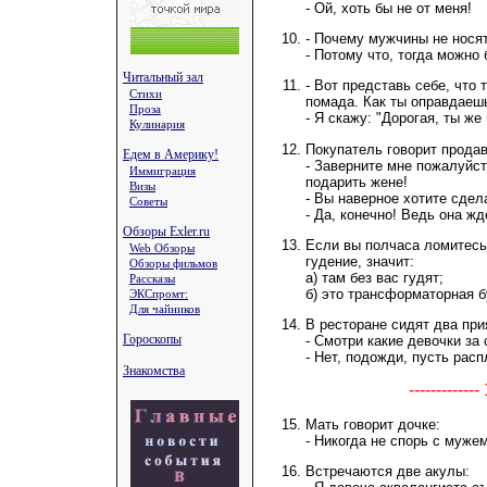
- Ой, хоть бы не от меня!
- Почему мужчины не носят
- Потому что, тогда можно 
Читальный зал
- Вот представь себе, что 
Стихи
помада. Как ты оправдаеш
Проза
- Я скажу: "Дорогая, ты же
Кулинария
Покупатель говорит прода
Едем в Америку!
- Заверните мне пожалуйст
Иммиграция
подарить жене!
Визы
- Вы наверное хотите сдел
Советы
- Да, конечно! Ведь она жд
Обзоры Exler.ru
Если вы полчаса ломитесь 
Web Обзоры
гудение, значит:
Обзоры фильмов
а) там без вас гудят;
Рассказы
б) это трансформаторная б
ЭКСпромт:
Для чайников
В ресторане сидят два при
Гороскопы
- Смотри какие девочки за
- Нет, подожди, пусть расп
Знакомства
-----------
Мать говорит дочке:
- Никогда не спорь с муже
Встречаются две акулы: