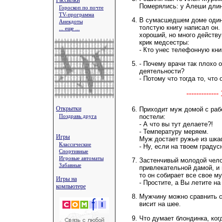
Рассылки
Померялись: у Алеши длин
Гороскоп по почте
TV-программа
В сумасшедшем доме один 
Анекдоты
толстую книгу написал он.
... еще ...
хороший, но много действ
крик медсестры:
- Кто унес телефонную кни
- Почему врачи так плохо 
деятельности?
- Потому что тогда то, что
-----------
Открытки
Приходит муж домой с раб
постели:
Поздравь друга
- А что вы тут делаете?!
- Температуру меряем.
Игры
Муж достает ружье из шка
Классические
- Ну, если на твоем градус
Спортивные
Игровые автоматы
Застенчивый молодой чело
Забавные
привлекательной дамой, и 
то он собирает все свое м
Игры на
- Простите, а Вы летите н
компьютере
Мужчину можно сравнить с
висит на шее.
Что думает блондинка, ког