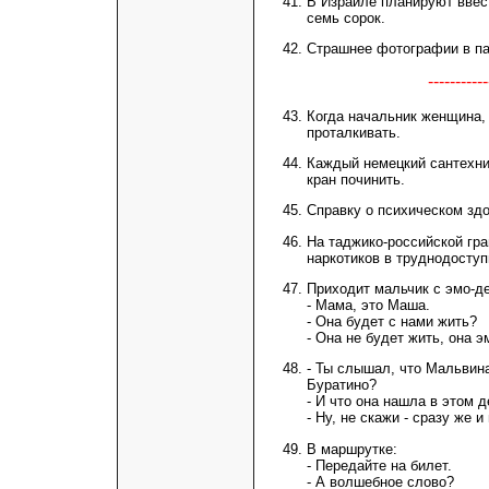
В Израиле планируют ввес
семь сорок.
Страшнее фотографии в па
---------
Когда начальник женщина,
проталкивать.
Каждый немецкий сантехник
кран починить.
Справку о психическом здо
На таджико-российской гра
наркотиков в труднодоступ
Приходит мальчик с эмо-де
- Мама, это Маша.
- Она будет с нами жить?
- Она не будет жить, она э
- Ты слышал, что Мальвин
Буратино?
- И что она нашла в этом 
- Ну, не скажи - сразу же 
В маршрутке:
- Передайте на билет.
- А волшебное слово?