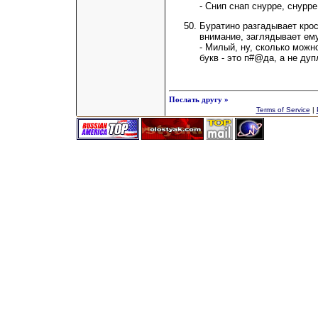
- Снип снап снурре, снурр
Буратино разгадывает крос
внимание, заглядывает ему
- Милый, ну, сколько можно
букв - это п#@да, а не дуп
Послать другу »
Terms of Service
|