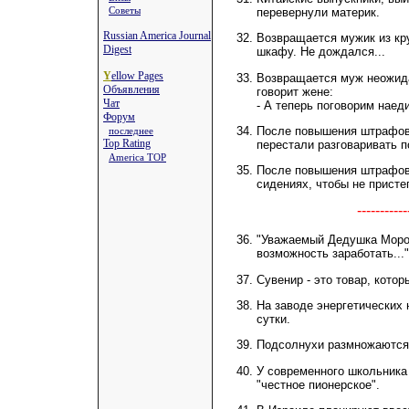
Советы
перевернули материк.
Russian America Journal
Возвращается мужик из кру
Digest
шкафу. Не дождался...
Y
ellow Pages
Возвращается муж неожида
Объявления
говорит жене:
Чат
- А теперь поговорим наед
Форум
После повышения штрафов 
последнее
Top Rating
перестали разговаривать п
America TOP
После повышения штрафов 
сидениях, чтобы не присте
---------
"Уважаемый Дедушка Мороз
возможность заработать..."
Сувенир - это товар, котор
На заводе энергетических 
сутки.
Подсолнухи размножаются 
У современного школьника 
"честное пионерское".