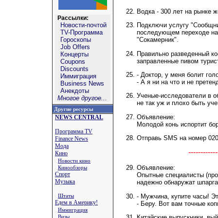
Водка - 300 лет на рынке 
Рассылки:
Новости-почтой
Подключи услугу "Сообщни
TV-Программа
последующем переходе на
Гороскопы
"Сокамерник".
Job Offers
Правильно разведенный ко
Концерты
заправленные пивом турис
Coupons
Discounts
- Доктор, у меня болит гол
Иммиграция
- А я ни на что и не претен
Business News
Анекдоты
Ученые-исследователи в о
Многое другое...
не так уж и плохо быть уч
Другие ресурсы
Объявление:
NEWS CENTRAL
Молодой конь испортит бо
Программа TV
Отправь SМS на номер 0203
Finance News
Мода
----------
Кино
Новости кино
Объявление:
Кинообзоры
Спорт
Опытные специалисты (прок
Музыка
надежно обнаружат шпаргал
- Мужчина, купите часы! Э
Штаты
Едем в Америку!
- Беру. Вот вам точные коп
Иммиграция
Китайские выпускники, вый
Визы