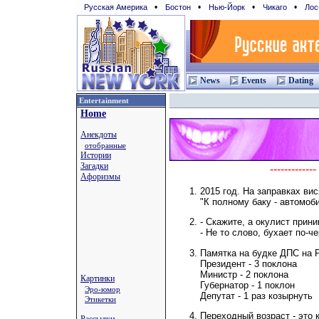
•
•
•
•
Русская Америка
Бостон
Нью-Йорк
Чикаго
Лос
News
Events
Dating
Entertainment
Home
Анекдоты
отобранные
Истории
Загадки
-----------
Афоризмы
2015 год. На заправках ви
"К полному баку - автомоб
- Скажите, а окулист прин
- Не то слово, бухает по-ч
Памятка на будке ДПС на 
Президент - 3 поклона
Министр - 2 поклона
Картинки
Губернатор - 1 поклон
Эро-юмор
Депутат - 1 раз козырнуть
Этикетки
Переходный возраст - это 