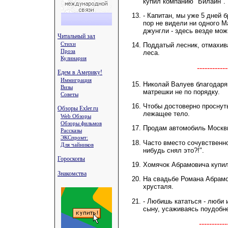
купил компанию "Билайн".
- Капитан, мы уже 5 дней 
пор не видели ни одного М
джунгли - здесь везде мож
Читальный зал
Стихи
Поддатый лесник, отмахива
Проза
леса.
Кулинария
----------
Едем в Америку!
Иммиграция
Николай Валуев благодаря
Визы
матрешки не по порядку.
Советы
Чтобы достоверно проснуть
Обзоры Exler.ru
лежащее тело.
Web Обзоры
Обзоры фильмов
Продам автомобиль Москви
Рассказы
ЭКСпромт:
Часто вместо сочувственно
Для чайников
нибудь снял это?!".
Гороскопы
Хомячок Абрамовича купил
Знакомства
На свадьбе Романа Абрамо
хрусталя.
- Любишь кататься - люби и
сыну, усаживаясь поудобн
---------