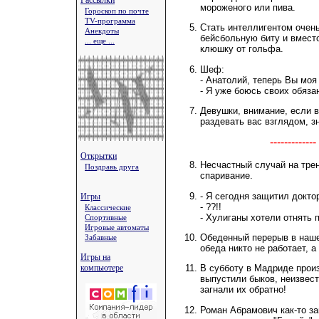
Рассылки
мороженого или пива.
Гороскоп по почте
TV-программа
Стать интеллигентом очень
Анекдоты
бейсбольную биту и вмест
... еще ...
клюшку от гольфа.
Шеф:
- Анатолий, теперь Вы моя
- Я уже боюсь своих обяза
Девушки, внимание, если 
раздевать вас взглядом, зн
-----------
Открытки
Несчастный случай на трен
Поздравь друга
спаривание.
- Я сегодня защитил докто
Игры
- ??!!
Классические
- Хулиганы хотели отнять п
Спортивные
Игровые автоматы
Обеденный перерыв в наше
Забавные
обеда никто не работает, 
Игры на
компьютере
В субботу в Мадриде произ
выпустили быков, неизвест
загнали их обратно!
Роман Абрамович как-то за