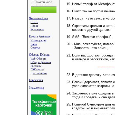
Новый тариф от Мегафона:
Ничто так не портит пейза
Читальный зал
Разврат - это секс, в кото
Стихи
Скрестили кролика и кота.
Проза
совсем с другой целью.
Кулинария
Едем в Америку!
SMS: "Включи телефон".
Иммиграция
- Мне, пожалуйста, пол-арб
Визы
Советы
- Запросто - это самец...
Обзоры Exler.ru
Если вас достают соседи г
Web Обзоры
в четыре и расскажите, как
Обзоры фильмов
Рассказы
-----------
ЭКСпромт:
Для чайников
В детстве девочку Катю оч
Гороскопы
Бензин дорожает, потому ч
увеличиваются затраты на 
Знакомства
Захотелось мне сходить в 
тогда к соседке, и она дала
Новинка! Суперкрем для ли
гладкой, но и вызывает гл