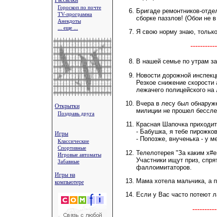
Рассылки
Гороскоп по почте
Бригаде ремонтников-отде
TV-программа
сборке паззлов! (Обои не в
Анекдоты
... еще ...
Я свою норму знаю, только 
---------
В нашей семье по утрам з
Новости дорожной инспекц
Резкое снижение скорости
лежачего полицейского на
Вчера в лесу был обнаруж
Открытки
милиции не прошел бессле
Поздравь друга
Красная Шапочка приходит
- Бабушка, я тебе пирожко
Игры
- Попозже, внученька - у м
Классические
Спортивные
Телелотерея "За каким х#е
Игровые автоматы
Участники ищут приз, спря
Забавные
фаллоимитаторов.
Игры на
Мама хотела мальчика, а п
компьютере
Если у Вас часто потеют ла
--------