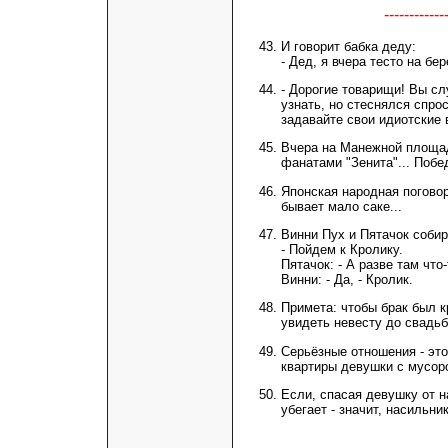
----------
И говорит бабка деду:
- Дед, я вчера тесто на бе
- Дорогие товарищи! Вы сл
узнать, но стеснялся спрос
задавайте свои идиотские 
Вчера на Манежной площад
фанатами "Зенита"... Поб
Японская народная поговор
бывает мало саке...
Винни Пух и Пятачок собир
- Пойдем к Кролику.
Пятачок: - А разве там чт
Винни: - Да, - Кролик.
Примета: чтобы брак был к
увидеть невесту до свадьб
Серьёзные отношения - это
квартиры девушки с мусор
Если, спасая девушку от н
убегает - значит, насильни