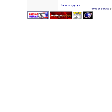
Послать другу »
Terms of Service
|