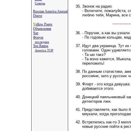
Советы
Звонок на радио:
- Включите, пожалуйста, 
Russian America Journal
люблю тебя, Марина, все с
Digest
----------
Y
ellow Pages
Объявления
- Поручик, а как вы узнали
Чат
- По годовым кольцам, мад
Форум
последнее
Идут два украинца. Тут их
Top Rating
головами. Один удивляетс
America TOP
- Та шо такэ?
- Та мэнэ кажется, Мыкола
переложить!
По данным статистики, ам
россияне, зато у русских 
Флирт - это когда девушка 
добивается этого.
Донецкий паяльниковый зав
детекторов лжи.
Представляете, как было б
мяукали, когда проголодаю
Встретились как-то 3 милл
новые русские пойти в рес