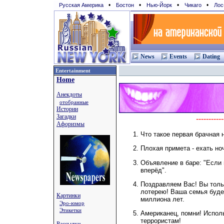
•
•
•
•
Русская Америка
Бостон
Нью-Йорк
Чикаго
Лос
News
Events
Dating
Entertainment
Home
Анекдоты
отобранные
Истории
Загадки
---------
Афоризмы
Что такое первая брачная 
Плохая примета - ехать ночь
Объявление в баре: "Если 
вперёд".
Поздравляем Вас! Вы толь
лотерею! Ваша семья буде
Картинки
миллиона лет.
Эро-юмор
Этикетки
Американец, помни! Испол
террористам!