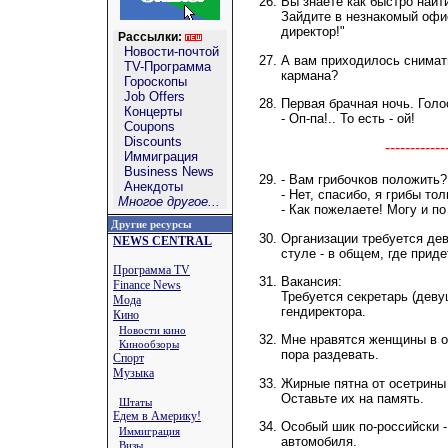
Вы знаете как быстро най
Зайдите в незнакомый офи
директор!"
Рассылки:
Новости-почтой
А вам приходилось снимат
TV-Программа
кармана?
Гороскопы
Job Offers
Первая брачная ночь. Голо
Концерты
- Оп-па!.. То есть - ой!
Coupons
Discounts
----------
Иммиграция
Business News
- Вам грибочков положить?
Анекдоты
- Нет, спасибо, я грибы то
Многое другое...
- Как пожелаете! Могу и по
Другие ресурсы
Организации требуется дев
NEWS CENTRAL
стуле - в общем, где приде
Программа TV
Вакансия:
Finance News
Требуется секретарь (дев
Мода
гендиректора.
Кино
Новости кино
Мне нравятся женщины в оч
Кинообзоры
пора раздевать.
Спорт
Музыка
Жирные пятна от осетрины 
Оставьте их на память.
Штаты
Едем в Америку!
Особый шик по-российски -
Иммиграция
автомобиля.
Визы