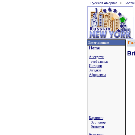
•
Русская Америка
Босто
Га
Entertainment
Home
Br
Анекдоты
отобранные
Истории
Загадки
Афоризмы
Картинки
Эро-юмор
Этикетки