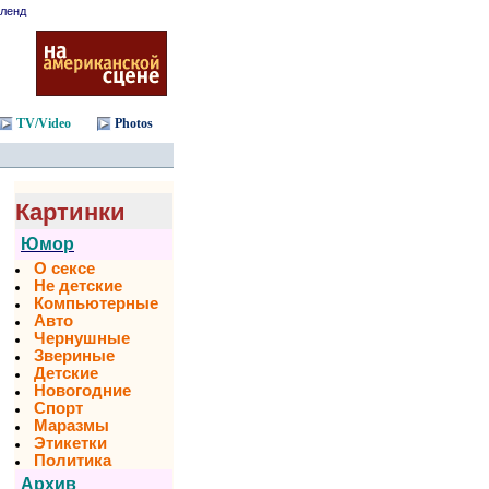
ленд
TV/Video
Photos
Картинки
Юмор
О сексе
Не детские
Компьютерные
Авто
Чернушные
Звериные
Детские
Новогодние
Спорт
Маразмы
Этикетки
Политика
Архив