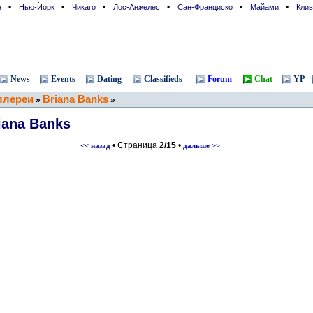
•
•
•
•
•
•
н
Нью-Йорк
Чикаго
Лос-Анжелес
Сан-Франциcко
Майами
Клив
News
Events
Dating
Classifieds
Forum
Chat
YP
ллереи
Briana Banks
»
»
iana Banks
• Страница
2/15
•
<< назад
дальше >>