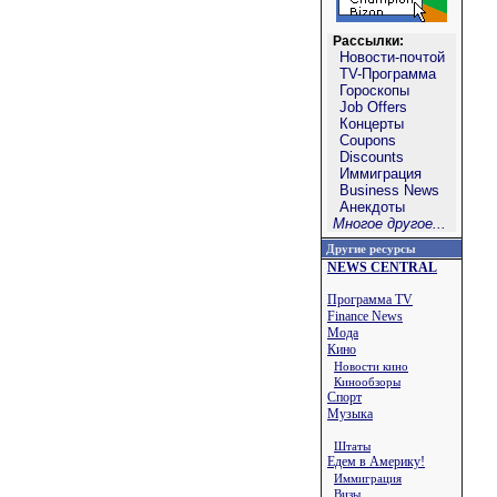
Рассылки:
Новости-почтой
TV-Программа
Гороскопы
Job Offers
Концерты
Coupons
Discounts
Иммиграция
Business News
Анекдоты
Многое другое...
Другие ресурсы
NEWS CENTRAL
Программа TV
Finance News
Мода
Кино
Новости кино
Кинообзоры
Спорт
Музыка
Штаты
Едем в Америку!
Иммиграция
Визы