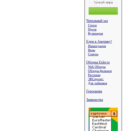
Читальный зал
Стихи
Проза
Кулинария
Едем в Америку!
Иммиграция
Визы
Советы
Обзоры Exler.ru
Web Обзоры
Обзоры фильмов
Рассказы
ЭКСпромт:
Для чайников
Гороскопы
Знакомства