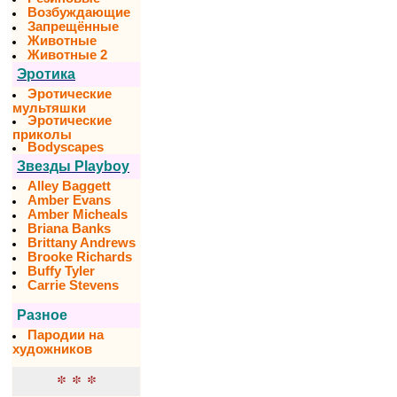
Возбуждающие
Запрещённые
Животные
Животные 2
Эротика
Эротические
мультяшки
Эротические
приколы
Bodyscapes
Звезды Playboy
Alley Baggett
Amber Evans
Amber Micheals
Briana Banks
Brittany Andrews
Brooke Richards
Buffy Tyler
Carrie Stevens
Разное
Пародии на
художников
* * *