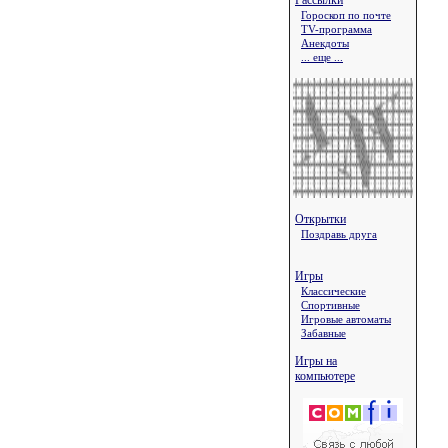
Рассылки
Гороскоп по почте
TV-программа
Анекдоты
... еще ...
Открытки
Поздравь друга
Игры
Классические
Спортивные
Игровые автоматы
Забавные
Игры на
компьютере