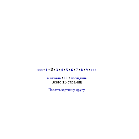
2
•
•
•
•
•
•
•
•
•
•
<<<
1
3
4
5
6
7
8
9
>>>
•
•
в начало
10
последние
Всего
15
страниц
Послать картинку другу