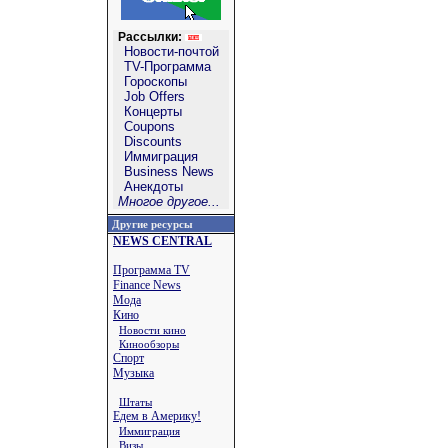
Рассылки:
Новости-почтой
TV-Программа
Гороскопы
Job Offers
Концерты
Coupons
Discounts
Иммиграция
Business News
Анекдоты
Многое другое...
Другие ресурсы
NEWS CENTRAL
Программа TV
Finance News
Мода
Кино
Новости кино
Кинообзоры
Спорт
Музыка
Штаты
Едем в Америку!
Иммиграция
Визы