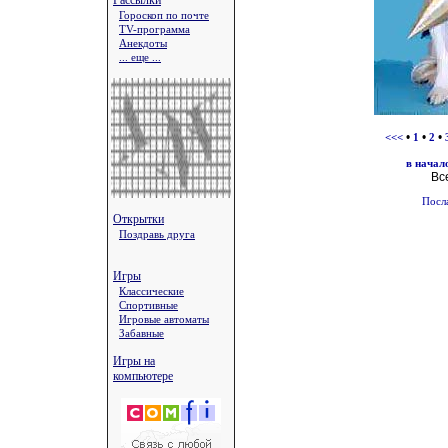
Рассылки
Гороскоп по почте
TV-программа
Анекдоты
... еще ...
•
•
•
<<<
1
2
в начал
Вс
Посл
Открытки
Поздравь друга
Игры
Классические
Спортивные
Игровые автоматы
Забавные
Игры на
компьютере