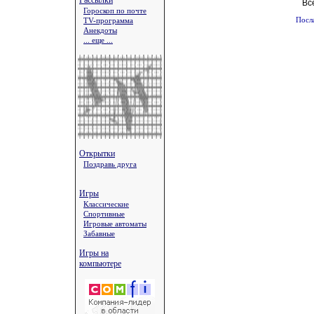
Рассылки
Вс
Гороскоп по почте
TV-программа
Посл
Анекдоты
... еще ...
Открытки
Поздравь друга
Игры
Классические
Спортивные
Игровые автоматы
Забавные
Игры на
компьютере