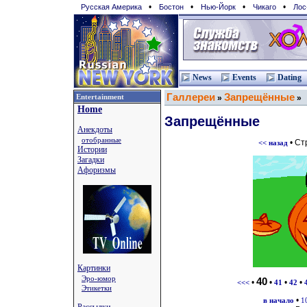
•
•
•
•
Русская Америка
Бостон
Нью-Йорк
Чикаго
Лос
News
Events
Dating
Галлереи
Запрещённые
Entertainment
»
»
Home
Запрещённые
Анекдоты
отобранные
• Ст
<< назад
Истории
Загадки
Афоризмы
Картинки
Эро-юмор
40
•
•
•
•
<<<
41
42
Этикетки
•
в начало
1