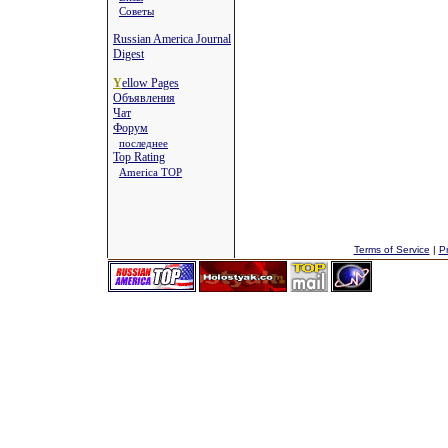
Советы
Russian America Journal
Digest
Y
ellow Pages
Объявления
Чат
Форум
последнее
Top Rating
America TOP
Terms of Service
|
Pr