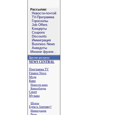
Рассылки:
Новости-почтой
TV-Программа
Гороскопы
Job Offers
Концерты
Coupons
Discounts
Иммиграция
Business News
Анекдоты
Многое другое...
Другие ресурсы
NEWS CENTRAL
Программа TV
Finance News
Мода
Кино
Новости кино
Кинообзоры
Спорт
Музыка
Штаты
Едем в Америку!
Иммиграция
Визы