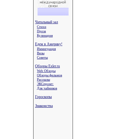
Читальный зал
Стихи
Проза
Кулинария
Едем в Америку!
Иммиграция
Визы
Советы
Обзоры Exler.ru
Web Обзоры
Обзоры фильмов
Рассказы
ЭКСпромт:
Для чайников
Гороскопы
Знакомства