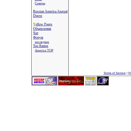
Советы
Russian America Journal
Digest
Y
ellow Pages
Объявления
Чат
Форум
последнее
Top Rating
America TOP
Terms of Service
|
Pr