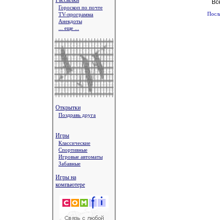
Рассылки
Вс
Гороскоп по почте
TV-программа
Посл
Анекдоты
... еще ...
Открытки
Поздравь друга
Игры
Классические
Спортивные
Игровые автоматы
Забавные
Игры на
компьютере