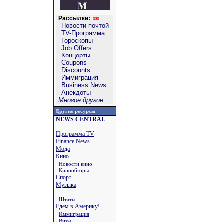
Рассылки:
Новости-почтой
TV-Программа
Гороскопы
Job Offers
Концерты
Coupons
Discounts
Иммиграция
Business News
Анекдоты
Многое другое...
Другие ресурсы
NEWS CENTRAL
Программа TV
Finance News
Мода
Кино
Новости кино
Кинообзоры
Спорт
Музыка
Штаты
Едем в Америку!
Иммиграция
Визы