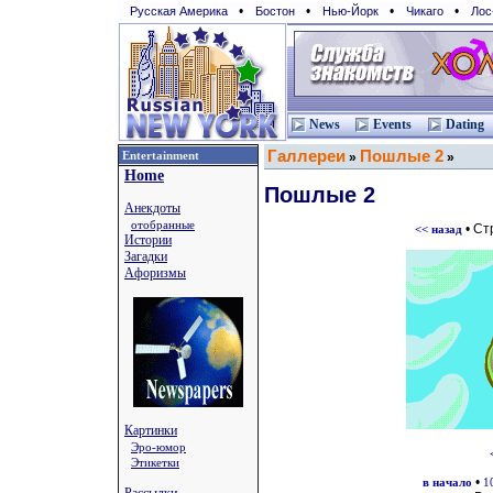
•
•
•
•
Русская Америка
Бостон
Нью-Йорк
Чикаго
Лос
News
Events
Dating
Галлереи
Пошлые 2
Entertainment
»
»
Home
Пошлые 2
Анекдоты
отобранные
• Ст
<< назад
Истории
Загадки
Афоризмы
Картинки
Эро-юмор
Этикетки
•
в начало
1