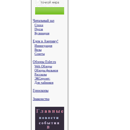
Читальный зал
Стихи
Проза
Кулинария
Едем в Америку!
Иммиграция
Визы
Советы
Обзоры Exler.ru
Web Обзоры
Обзоры фильмов
Рассказы
ЭКСпромт:
Для чайников
Гороскопы
Знакомства