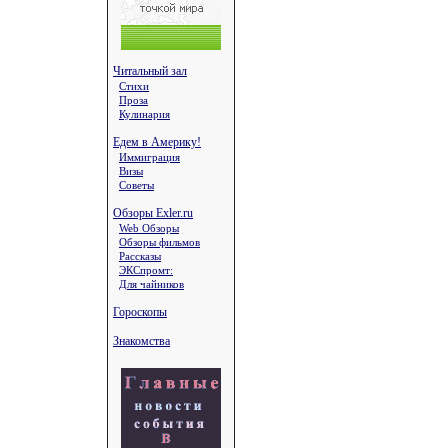
Читальный зал
Стихи
Проза
Кулинария
Едем в Америку!
Иммиграция
Визы
Советы
Обзоры Exler.ru
Web Обзоры
Обзоры фильмов
Рассказы
ЭКСпромт:
Для чайников
Гороскопы
Знакомства