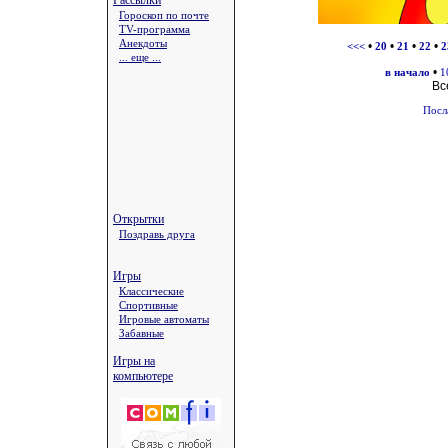
Рассылки
Гороскоп по почте
TV-программа
Анекдоты
•
•
•
•
<<<
20
21
22
2
... еще ...
•
в начало
1
Вс
Посл
Открытки
Поздравь друга
Игры
Классические
Спортивные
Игровые автоматы
Забавные
Игры на
компьютере