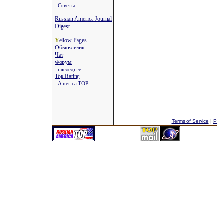
Советы
Russian America Journal
Digest
Y
ellow Pages
Объявления
Чат
Форум
последнее
Top Rating
America TOP
Terms of Service
|
P