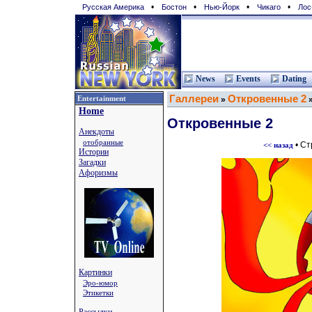
•
•
•
•
Русская Америка
Бостон
Нью-Йорк
Чикаго
Лос
News
Events
Dating
Галлереи
Откровенные 2
Entertainment
»
Home
Откровенные 2
Анекдоты
отобранные
• С
<< назад
Истории
Загадки
Афоризмы
Картинки
Эро-юмор
Этикетки