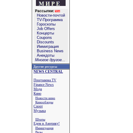
Рассылки:
Новости-почтой
TV-Программа
Гороскопы
Job Offers
Концерты
Coupons
Discounts
Иммиграция
Business News
Анекдоты
Многое другое...
Другие ресурсы
NEWS CENTRAL
Программа TV
Finance News
Мода
Кино
Новости кино
Кинообзоры
Спорт
Музыка
Штаты
Едем в Америку!
Иммиграция
Визы