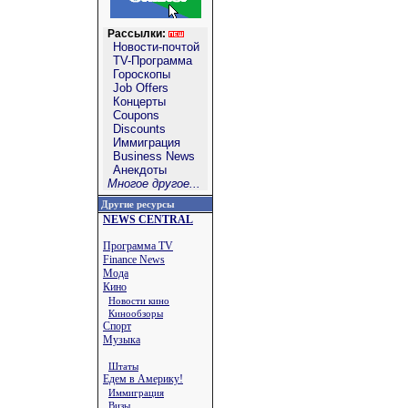
Рассылки:
Новости-почтой
TV-Программа
Гороскопы
Job Offers
Концерты
Coupons
Discounts
Иммиграция
Business News
Анекдоты
Многое другое...
Другие ресурсы
NEWS CENTRAL
Программа TV
Finance News
Мода
Кино
Новости кино
Кинообзоры
Спорт
Музыка
Штаты
Едем в Америку!
Иммиграция
Визы