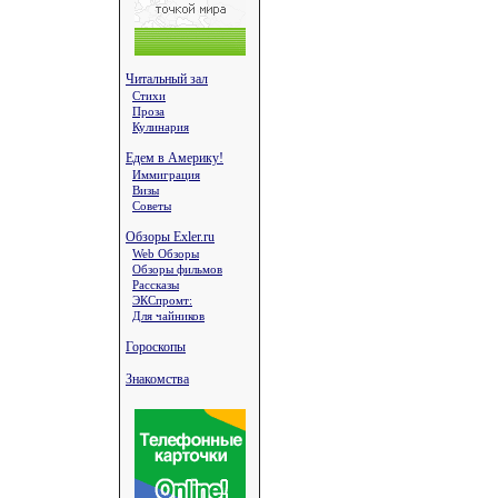
Читальный зал
Стихи
Проза
Кулинария
Едем в Америку!
Иммиграция
Визы
Советы
Обзоры Exler.ru
Web Обзоры
Обзоры фильмов
Рассказы
ЭКСпромт:
Для чайников
Гороскопы
Знакомства