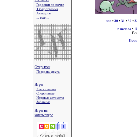
Рассылки
Гороскоп по почте
TV-программа
Анекдоты
... еще ...
•
•
•
•
<<<
30
31
32
3
•
в начало
1
Вс
Посл
Открытки
Поздравь друга
Игры
Классические
Спортивные
Игровые автоматы
Забавные
Игры на
компьютере