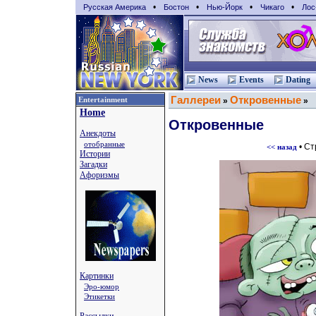
•
•
•
•
Русская Америка
Бостон
Нью-Йорк
Чикаго
Лос
News
Events
Dating
Галлереи
Откровенные
Entertainment
»
»
Home
Откровенные
Анекдоты
отобранные
• С
<< назад
Истории
Загадки
Афоризмы
Картинки
Эро-юмор
Этикетки