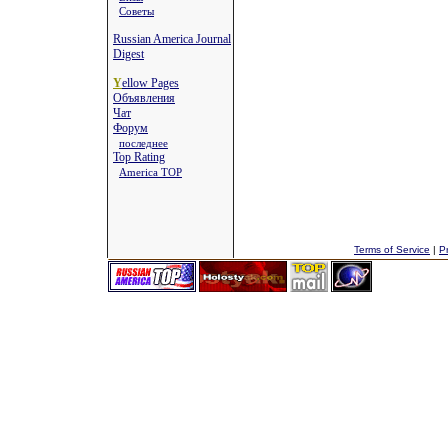
Советы
Russian America Journal
Digest
Y
ellow Pages
Объявления
Чат
Форум
последнее
Top Rating
America TOP
Terms of Service
|
Pr