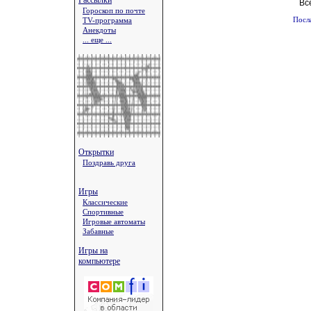
Рассылки
Вс
Гороскоп по почте
TV-программа
Посл
Анекдоты
... еще ...
Открытки
Поздравь друга
Игры
Классические
Спортивные
Игровые автоматы
Забавные
Игры на
компьютере