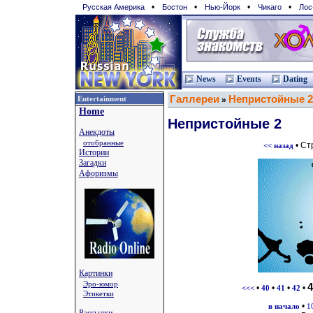
•
•
•
•
Русская Америка
Бостон
Нью-Йорк
Чикаго
Лос
News
Events
Dating
Галлереи
Непристойные 2
Entertainment
»
Home
Непристойные 2
Анекдоты
отобранные
• Ст
<< назад
Истории
Загадки
Афоризмы
Картинки
Эро-юмор
4
•
•
•
•
<<<
40
41
42
Этикетки
•
в начало
1