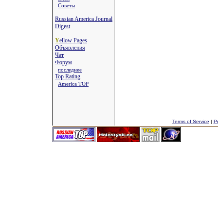
Советы
Russian America Journal
Digest
Y
ellow Pages
Объявления
Чат
Форум
последнее
Top Rating
America TOP
Terms of Service
|
Pr