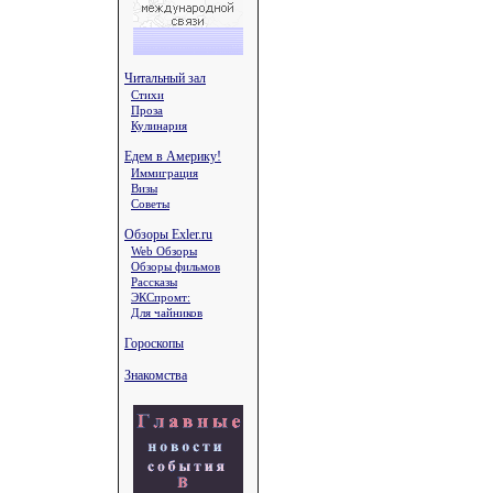
Читальный зал
Стихи
Проза
Кулинария
Едем в Америку!
Иммиграция
Визы
Советы
Обзоры Exler.ru
Web Обзоры
Обзоры фильмов
Рассказы
ЭКСпромт:
Для чайников
Гороскопы
Знакомства