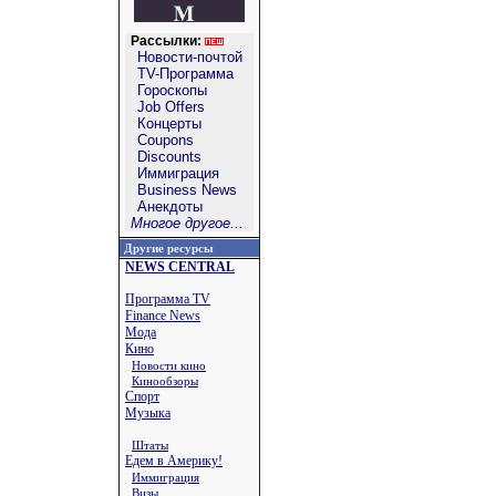
Рассылки:
Новости-почтой
TV-Программа
Гороскопы
Job Offers
Концерты
Coupons
Discounts
Иммиграция
Business News
Анекдоты
Многое другое...
Другие ресурсы
NEWS CENTRAL
Программа TV
Finance News
Мода
Кино
Новости кино
Кинообзоры
Спорт
Музыка
Штаты
Едем в Америку!
Иммиграция
Визы