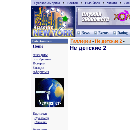
•
•
•
•
Русская Америка
Бостон
Нью-Йорк
Чикаго
Лос
News
Events
Dating
Галлереи
Не детские 2
Entertainment
»
»
Home
Не детские 2
Анекдоты
отобранные
Истории
Загадки
Афоризмы
Картинки
Эро-юмор
Этикетки