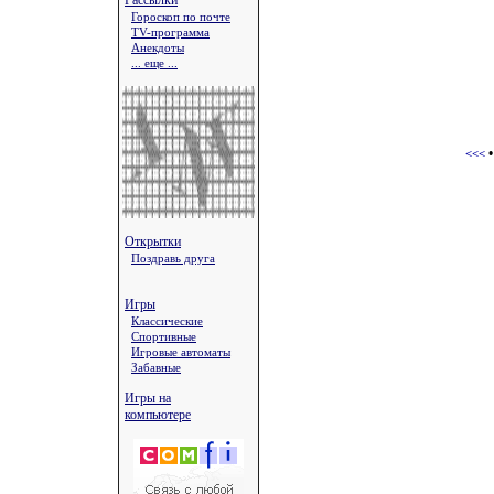
Рассылки
Гороскоп по почте
TV-программа
Анекдоты
... еще ...
<<<
Открытки
Поздравь друга
Игры
Классические
Спортивные
Игровые автоматы
Забавные
Игры на
компьютере