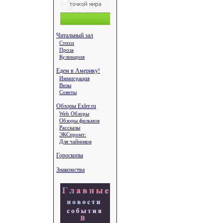
Читальный зал
Стихи
Проза
Кулинария
Едем в Америку!
Иммиграция
Визы
Советы
Обзоры Exler.ru
Web Обзоры
Обзоры фильмов
Рассказы
ЭКСпромт:
Для чайников
Гороскопы
Знакомства