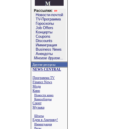
Рассылки:
Новости-почтой
TV-Программа
Гороскопы
Job Offers
Концерты
Coupons
Discounts
Иммиграция
Business News
Анекдоты
Многое другое...
Другие ресурсы
NEWS CENTRAL
Программа TV
Finance News
Мода
Кино
Новости кино
Кинообзоры
Спорт
Музыка
Штаты
Едем в Америку!
Иммиграция
Визы