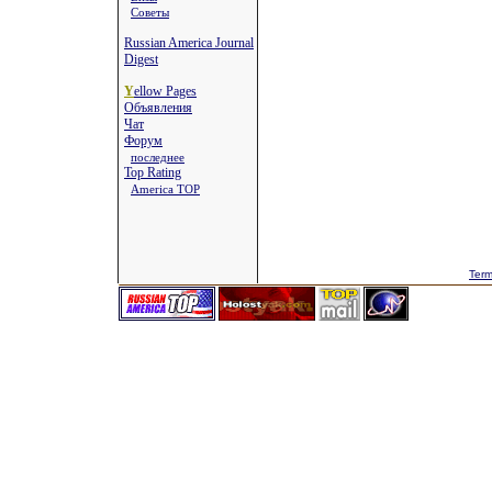
Советы
Russian America Journal
Digest
Y
ellow Pages
Объявления
Чат
Форум
последнее
Top Rating
America TOP
Term