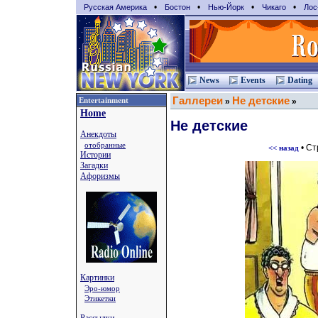
•
•
•
•
Русская Америка
Бостон
Нью-Йорк
Чикаго
Лос
News
Events
Dating
Галлереи
Не детские
Entertainment
»
»
Home
Не детские
Анекдоты
отобранные
• С
<< назад
Истории
Загадки
Афоризмы
Картинки
Эро-юмор
Этикетки