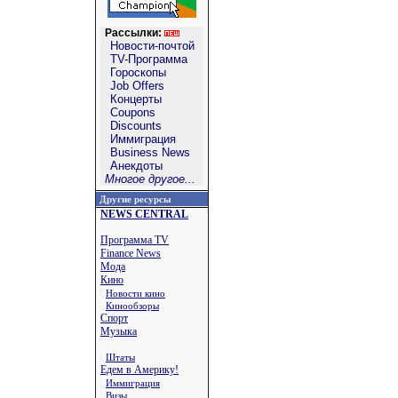
Рассылки:
Новости-почтой
TV-Программа
Гороскопы
Job Offers
Концерты
Coupons
Discounts
Иммиграция
Business News
Анекдоты
Многое другое...
Другие ресурсы
NEWS CENTRAL
Программа TV
Finance News
Мода
Кино
Новости кино
Кинообзоры
Спорт
Музыка
Штаты
Едем в Америку!
Иммиграция
Визы