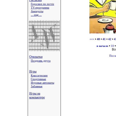
Рассылки
Гороскоп по почте
TV-программа
Анекдоты
... еще ...
•
•
•
•
<<<
40
41
42
4
•
в начало
10
Вс
Посл
Открытки
Поздравь друга
Игры
Классические
Спортивные
Игровые автоматы
Забавные
Игры на
компьютере