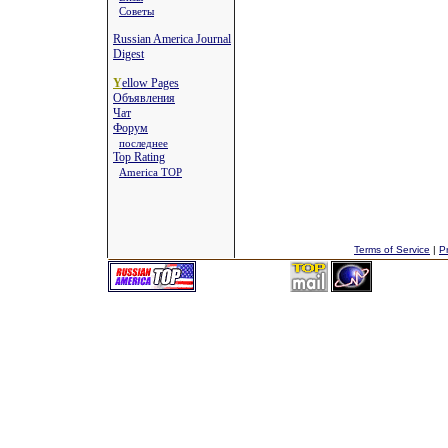
Советы
Russian America Journal
Digest
Y
ellow Pages
Объявления
Чат
Форум
последнее
Top Rating
America TOP
Terms of Service
|
Pr