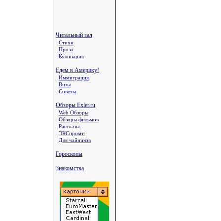
Читальный зал
Стихи
Проза
Кулинария
Едем в Америку!
Иммиграция
Визы
Советы
Обзоры Exler.ru
Web Обзоры
Обзоры фильмов
Рассказы
ЭКСпромт:
Для чайников
Гороскопы
Знакомства