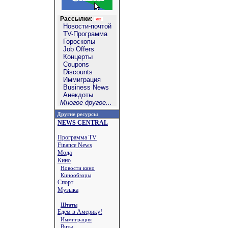
Рассылки:
Новости-почтой
TV-Программа
Гороскопы
Job Offers
Концерты
Coupons
Discounts
Иммиграция
Business News
Анекдоты
Многое другое...
Другие ресурсы
NEWS CENTRAL
Программа TV
Finance News
Мода
Кино
Новости кино
Кинообзоры
Спорт
Музыка
Штаты
Едем в Америку!
Иммиграция
Визы