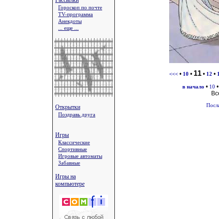
Рассылки
Гороскоп по почте
TV-программа
Анекдоты
... еще ...
11
•
•
•
•
<<<
10
12
•
в начало
10
Вс
Посл
Открытки
Поздравь друга
Игры
Классические
Спортивные
Игровые автоматы
Забавные
Игры на
компьютере