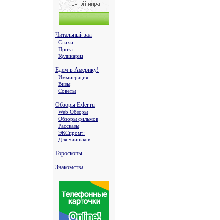
Читальный зал
Стихи
Проза
Кулинария
Едем в Америку!
Иммиграция
Визы
Советы
Обзоры Exler.ru
Web Обзоры
Обзоры фильмов
Рассказы
ЭКСпромт:
Для чайников
Гороскопы
Знакомства