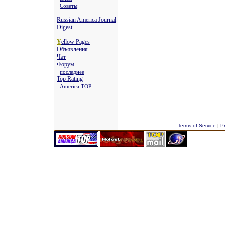
Советы
Russian America Journal
Digest
Y
ellow Pages
Объявления
Чат
Форум
последнее
Top Rating
America TOP
Terms of Service
|
Pr