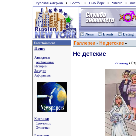
•
•
•
•
Русская Америка
Бостон
Нью-Йорк
Чикаго
Лос
News
Events
Dating
Галлереи
Не детские
Entertainment
»
»
Home
Не детские
Анекдоты
отобранные
• С
<< назад
Истории
Загадки
Афоризмы
Картинки
Эро-юмор
Этикетки