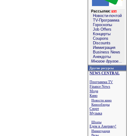
Рассылки:
Новости-почтой
TV-Программа
Гороскопы
Job Offers
Концерты
Coupons
Discounts
Иммиграция
Business News
Анекдоты
Многое другое...
Другие ресурсы
NEWS CENTRAL
Программа TV
Finance News
Мода
Кино
Новости кино
Кинообзоры
Спорт
Музыка
Штаты
Едем в Америку!
Иммиграция
Визы