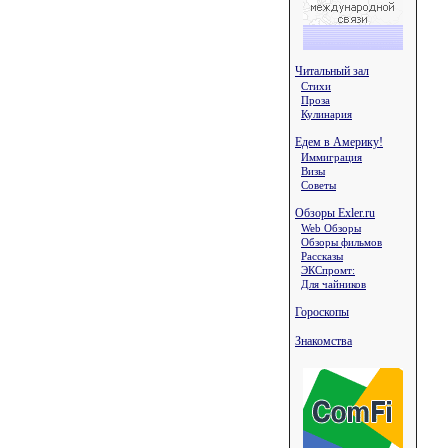
Читальный зал
Стихи
Проза
Кулинария
Едем в Америку!
Иммиграция
Визы
Советы
Обзоры Exler.ru
Web Обзоры
Обзоры фильмов
Рассказы
ЭКСпромт:
Для чайников
Гороскопы
Знакомства