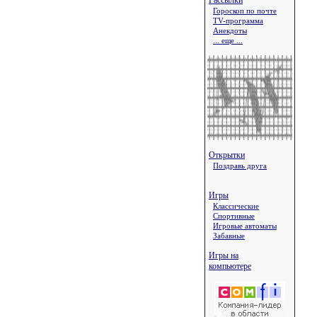
Рассылки
Гороскоп по почте
TV-программа
Анекдоты
... еще ...
Открытки
Поздравь друга
Игры
Классические
Спортивные
Игровые автоматы
Забавные
Игры на
компьютере