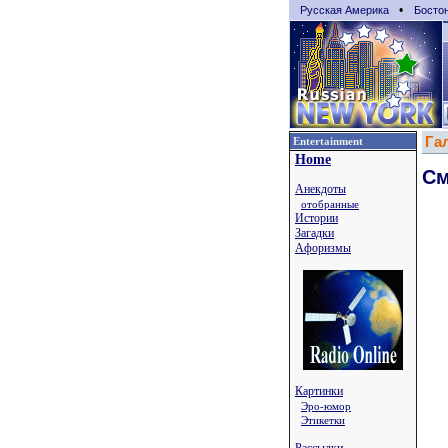
•
Русская Америка
Босто
Га
Entertainment
Home
См
Анекдоты
отобранные
Истории
Загадки
Афоризмы
Картинки
Эро-юмор
Этикетки