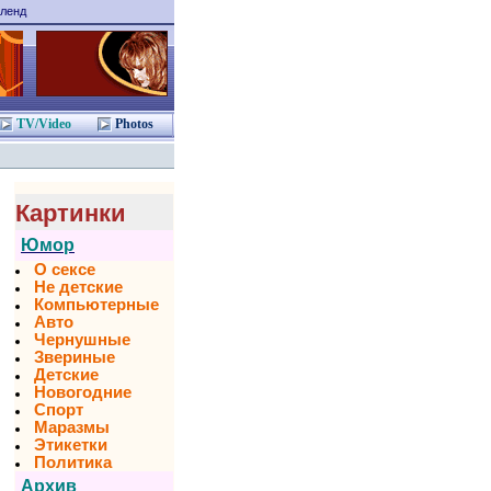
ленд
TV/Video
Photos
Картинки
Юмор
О сексе
Не детские
Компьютерные
Авто
Чернушные
Звериные
Детские
Новогодние
Спорт
Маразмы
Этикетки
Политика
Архив