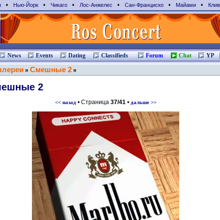
•
•
•
•
•
•
н
Нью-Йорк
Чикаго
Лос-Анжелес
Сан-Франциcко
Майами
Клив
News
Events
Dating
Classifieds
Forum
Chat
YP
ллереи
Смешные 2
»
»
ешные 2
• Страница
37/41
•
<< назад
дальше >>