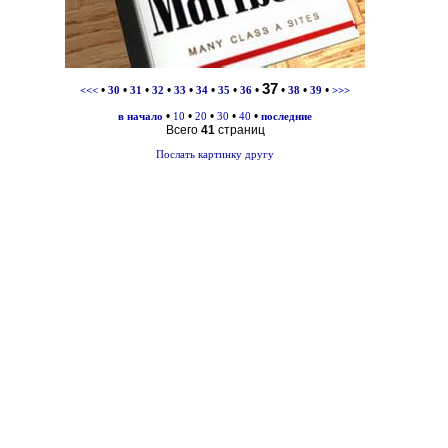
37
•
•
•
•
•
•
•
•
•
•
•
<<<
30
31
32
33
34
35
36
38
39
>>>
•
•
•
•
•
в начало
10
20
30
40
последние
Всего
41
страниц
Послать картинку другу