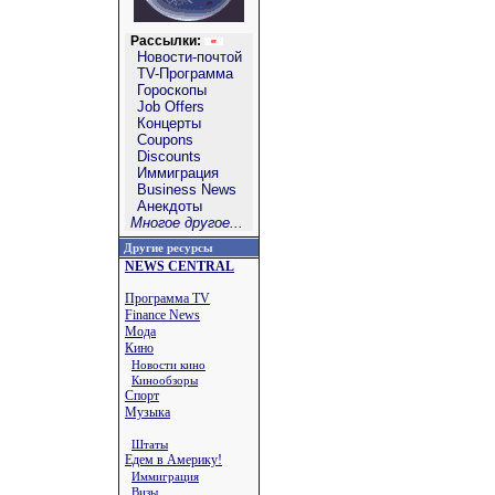
Рассылки:
Новости-почтой
TV-Программа
Гороскопы
Job Offers
Концерты
Coupons
Discounts
Иммиграция
Business News
Анекдоты
Многое другое...
Другие ресурсы
NEWS CENTRAL
Программа TV
Finance News
Мода
Кино
Новости кино
Кинообзоры
Спорт
Музыка
Штаты
Едем в Америку!
Иммиграция
Визы