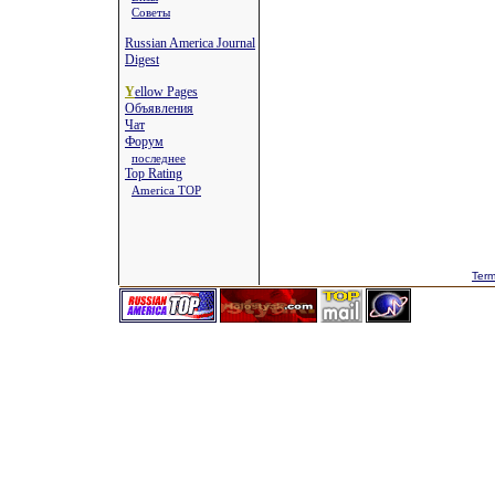
Советы
Russian America Journal
Digest
Y
ellow Pages
Объявления
Чат
Форум
последнее
Top Rating
America TOP
Term