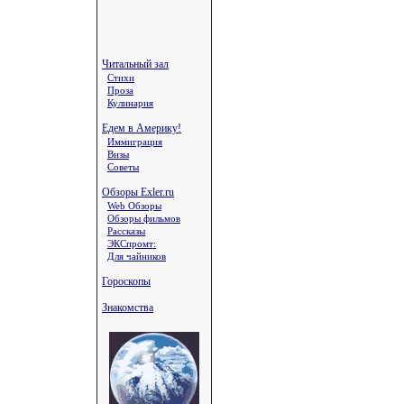
Читальный зал
Стихи
Проза
Кулинария
Едем в Америку!
Иммиграция
Визы
Советы
Обзоры Exler.ru
Web Обзоры
Обзоры фильмов
Рассказы
ЭКСпромт:
Для чайников
Гороскопы
Знакомства