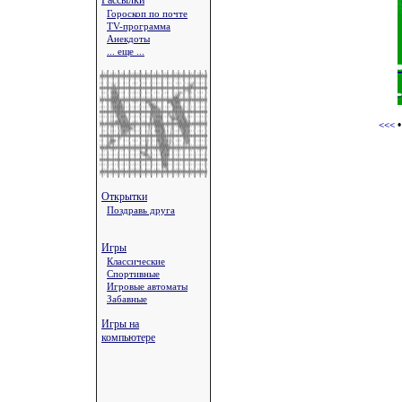
Рассылки
Гороскоп по почте
TV-программа
Анекдоты
... еще ...
<<<
Открытки
Поздравь друга
Игры
Классические
Спортивные
Игровые автоматы
Забавные
Игры на
компьютере