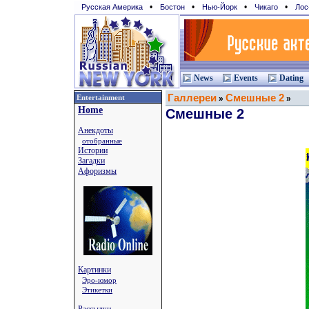
•
•
•
•
Русская Америка
Бостон
Нью-Йорк
Чикаго
Лос
News
Events
Dating
Галлереи
Смешные 2
Entertainment
»
»
Home
Смешные 2
Анекдоты
отобранные
Истории
Загадки
Афоризмы
Картинки
Эро-юмор
Этикетки