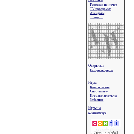
Рассылки
Гороскоп по почте
TV-программа
Анекдоты
... еще ...
Открытки
Поздравь друга
Игры
Классические
Спортивные
Игровые автоматы
Забавные
Игры на
компьютере