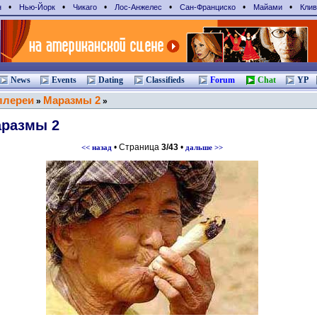
•
•
•
•
•
•
н
Нью-Йорк
Чикаго
Лос-Анжелес
Сан-Франциcко
Майами
Клив
News
Events
Dating
Classifieds
Forum
Chat
YP
ллереи
Маразмы 2
»
»
размы 2
• Страница
3/43
•
<< назад
дальше >>