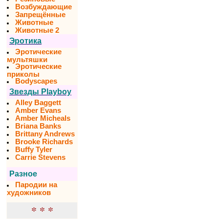
Возбуждающие
Запрещённые
Животные
Животные 2
Эротика
Эротические
мультяшки
Эротические
приколы
Bodyscapes
Звезды Playboy
Alley Baggett
Amber Evans
Amber Micheals
Briana Banks
Brittany Andrews
Brooke Richards
Buffy Tyler
Carrie Stevens
Разное
Пародии на
художников
* * *