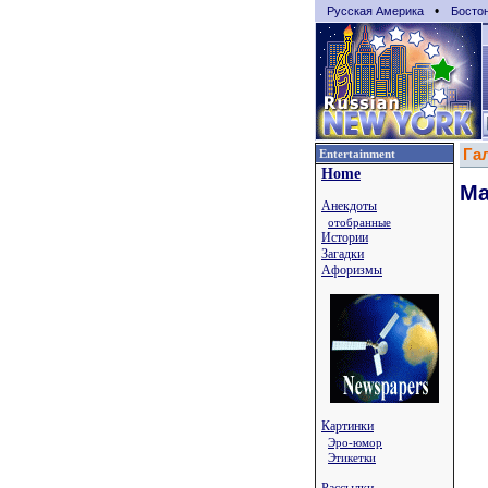
•
Русская Америка
Босто
Га
Entertainment
Home
Ма
Анекдоты
отобранные
Истории
Загадки
Афоризмы
Картинки
Эро-юмор
Этикетки