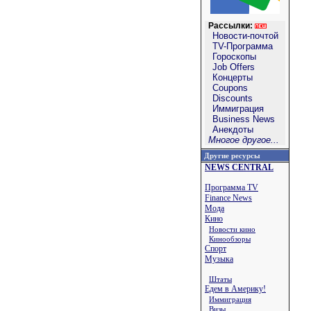
Рассылки:
Новости-почтой
TV-Программа
Гороскопы
Job Offers
Концерты
Coupons
Discounts
Иммиграция
Business News
Анекдоты
Многое другое...
Другие ресурсы
NEWS CENTRAL
Программа TV
Finance News
Мода
Кино
Новости кино
Кинообзоры
Спорт
Музыка
Штаты
Едем в Америку!
Иммиграция
Визы