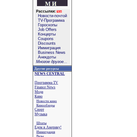
Рассылки:
Новости-почтой
TV-Программа
Гороскопы
Job Offers
Концерты
Coupons
Discounts
Иммиграция
Business News
Анекдоты
Многое другое...
Другие ресурсы
NEWS CENTRAL
Программа TV
Finance News
Мода
Кино
Новости кино
Кинообзоры
Спорт
Музыка
Штаты
Едем в Америку!
Иммиграция
Визы