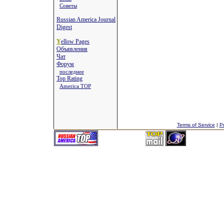
Советы
Russian America Journal
Digest
Y
ellow Pages
Объявления
Чат
Форум
последнее
Top Rating
America TOP
Terms of Service
|
Pr