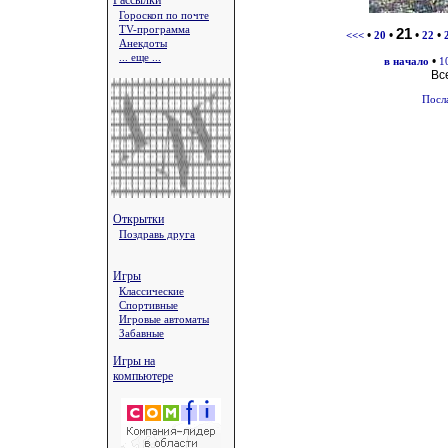
Рассылки
Гороскоп по почте
TV-программа
21
•
•
•
•
<<<
20
22
Анекдоты
... еще ...
•
в начало
1
Вс
Посл
Открытки
Поздравь друга
Игры
Классические
Спортивные
Игровые автоматы
Забавные
Игры на
компьютере