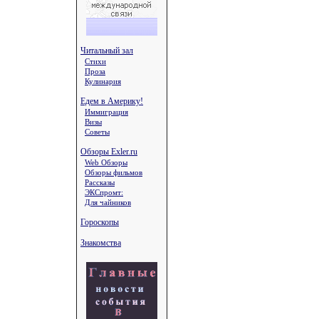
Читальный зал
Стихи
Проза
Кулинария
Едем в Америку!
Иммиграция
Визы
Советы
Обзоры Exler.ru
Web Обзоры
Обзоры фильмов
Рассказы
ЭКСпромт:
Для чайников
Гороскопы
Знакомства