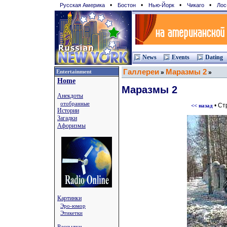
•
•
•
•
Русская Америка
Бостон
Нью-Йорк
Чикаго
Лос
News
Events
Dating
Галлереи
Маразмы 2
Entertainment
»
»
Home
Маразмы 2
Анекдоты
отобранные
• Ст
<< назад
Истории
Загадки
Афоризмы
Картинки
Эро-юмор
Этикетки