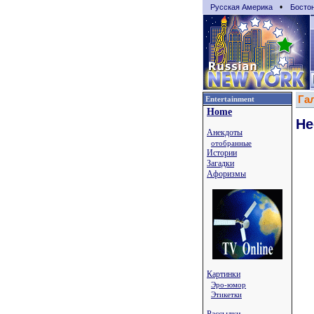
•
Русская Америка
Босто
Га
Entertainment
Home
Не
Анекдоты
отобранные
Истории
Загадки
Афоризмы
Картинки
Эро-юмор
Этикетки