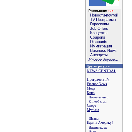
Рассылки:
Новости-почтой
TV-Программа
Гороскопы
Job Offers
Концерты
Coupons
Discounts
Иммиграция
Business News
Анекдоты
Многое другое...
Другие ресурсы
NEWS CENTRAL
Программа TV
Finance News
Мода
Кино
Новости кино
Кинообзоры
Спорт
Музыка
Штаты
Едем в Америку!
Иммиграция
Визы