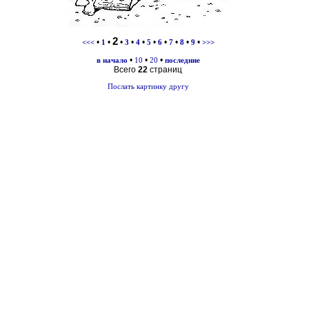
2
•
•
•
•
•
•
•
•
•
•
<<<
1
3
4
5
6
7
8
9
>>>
•
•
•
в начало
10
20
последние
Всего
22
страниц
Послать картинку другу