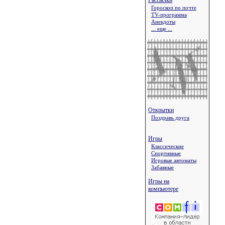
Рассылки
Гороскоп по почте
TV-программа
Анекдоты
... еще ...
Открытки
Поздравь друга
Игры
Классические
Спортивные
Игровые автоматы
Забавные
Игры на
компьютере