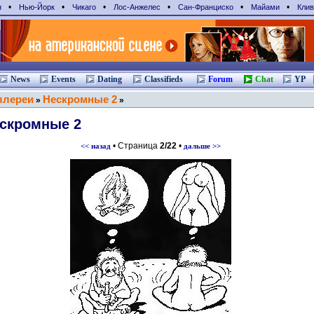
•
•
•
•
•
•
н
Нью-Йорк
Чикаго
Лос-Анжелес
Сан-Франциcко
Майами
Клив
News
Events
Dating
Classifieds
Forum
Chat
YP
ллереи
Нескромные 2
»
»
скромные 2
• Страница
2/22
•
<< назад
дальше >>