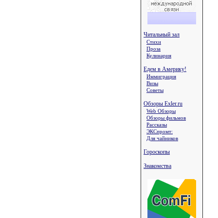
Читальный зал
Стихи
Проза
Кулинария
Едем в Америку!
Иммиграция
Визы
Советы
Обзоры Exler.ru
Web Обзоры
Обзоры фильмов
Рассказы
ЭКСпромт:
Для чайников
Гороскопы
Знакомства