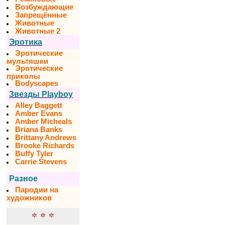
Возбуждающие
Запрещённые
Животные
Животные 2
Эротика
Эротические
мультяшки
Эротические
приколы
Bodyscapes
Звезды Playboy
Alley Baggett
Amber Evans
Amber Micheals
Briana Banks
Brittany Andrews
Brooke Richards
Buffy Tyler
Carrie Stevens
Разное
Пародии на
художников
* * *