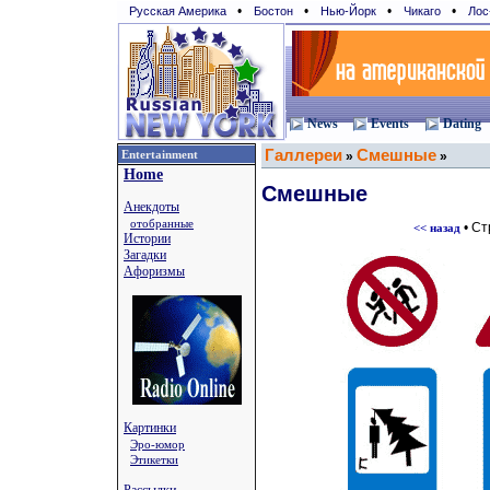
•
•
•
•
Русская Америка
Бостон
Нью-Йорк
Чикаго
Лос
News
Events
Dating
Галлереи
Смешные
Entertainment
»
»
Home
Смешные
Анекдоты
отобранные
• С
<< назад
Истории
Загадки
Афоризмы
Картинки
Эро-юмор
Этикетки