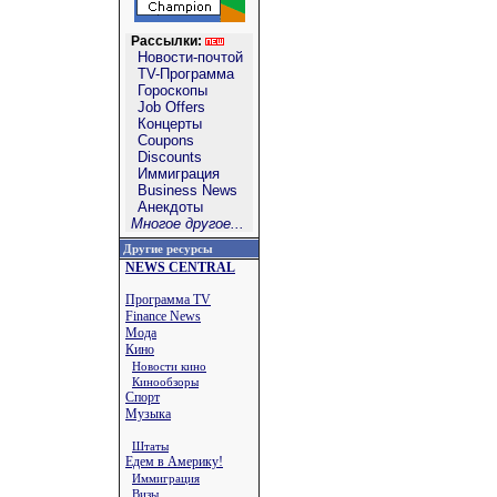
Рассылки:
Новости-почтой
TV-Программа
Гороскопы
Job Offers
Концерты
Coupons
Discounts
Иммиграция
Business News
Анекдоты
Многое другое...
Другие ресурсы
NEWS CENTRAL
Программа TV
Finance News
Мода
Кино
Новости кино
Кинообзоры
Спорт
Музыка
Штаты
Едем в Америку!
Иммиграция
Визы