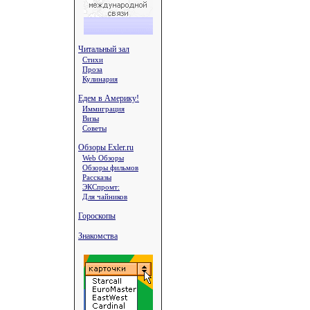
Читальный зал
Стихи
Проза
Кулинария
Едем в Америку!
Иммиграция
Визы
Советы
Обзоры Exler.ru
Web Обзоры
Обзоры фильмов
Рассказы
ЭКСпромт:
Для чайников
Гороскопы
Знакомства