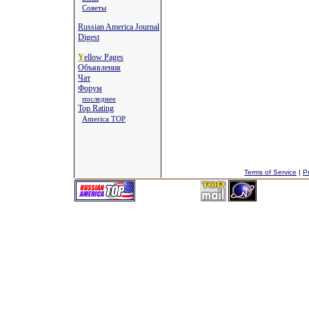
Советы
Russian America Journal
Digest
Y
ellow Pages
Объявления
Чат
Форум
последнее
Top Rating
America TOP
Terms of Service
|
Pr