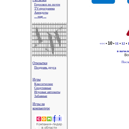
Рассылки
Гороскоп по почте
TV-программа
Анекдоты
... еще ...
10
•
•
•
•
<<<
11
12
в начал
Вс
Посл
Открытки
Поздравь друга
Игры
Классические
Спортивные
Игровые автоматы
Забавные
Игры на
компьютере