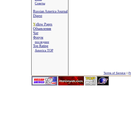
Советы
Russian America Journal
Digest
Y
ellow Pages
Объявления
Чат
Форум
последнее
Top Rating
America TOP
Terms of Service
|
Pr