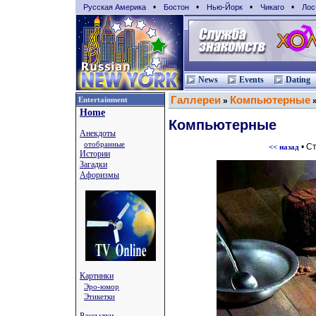
•
•
•
•
Русская Америка
Бостон
Нью-Йорк
Чикаго
Лос
News
Events
Dating
Галлереи
Компьютерные
Entertainment
»
Home
Компьютерные
Анекдоты
отобранные
• С
<< назад
Истории
Загадки
Афоризмы
Картинки
Эро-юмор
Этикетки