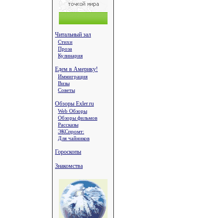
Читальный зал
Стихи
Проза
Кулинария
Едем в Америку!
Иммиграция
Визы
Советы
Обзоры Exler.ru
Web Обзоры
Обзоры фильмов
Рассказы
ЭКСпромт:
Для чайников
Гороскопы
Знакомства