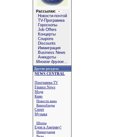
Рассылки:
Новости-почтой
TV-Программа
Гороскопы
Job Offers
Концерты
Coupons
Discounts
Иммиграция
Business News
Анекдоты
Многое другое...
Другие ресурсы
NEWS CENTRAL
Программа TV
Finance News
Мода
Кино
Новости кино
Кинообзоры
Спорт
Музыка
Штаты
Едем в Америку!
Иммиграция
Визы