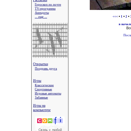
Рассылки
Гороскоп по почте
TV-программа
Анекдоты
•
•
•
... еще ...
<<<
1
2
в начал
Вс
Посл
Открытки
Поздравь друга
Игры
Классические
Спортивные
Игровые автоматы
Забавные
Игры на
компьютере