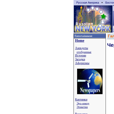
•
Русская Америка
Босто
Га
Entertainment
Home
Че
Анекдоты
отобранные
Истории
Загадки
Афоризмы
Картинки
Эро-юмор
Этикетки