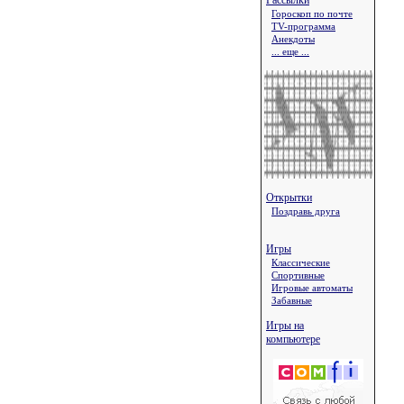
Рассылки
Гороскоп по почте
TV-программа
Анекдоты
... еще ...
Открытки
Поздравь друга
Игры
Классические
Спортивные
Игровые автоматы
Забавные
Игры на
компьютере