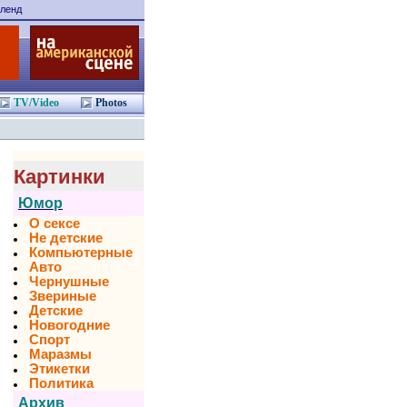
ленд
TV/Video
Photos
Картинки
Юмор
О сексе
Не детские
Компьютерные
Авто
Чернушные
Звериные
Детские
Новогодние
Спорт
Маразмы
Этикетки
Политика
Архив