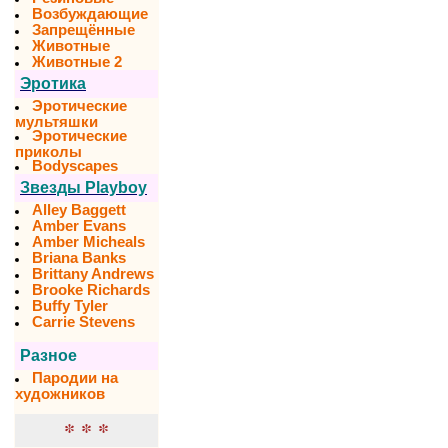
Возбуждающие
Запрещённые
Животные
Животные 2
Эротика
Эротические
мультяшки
Эротические
приколы
Bodyscapes
Звезды Playboy
Alley Baggett
Amber Evans
Amber Micheals
Briana Banks
Brittany Andrews
Brooke Richards
Buffy Tyler
Carrie Stevens
Разное
Пародии на
художников
* * *