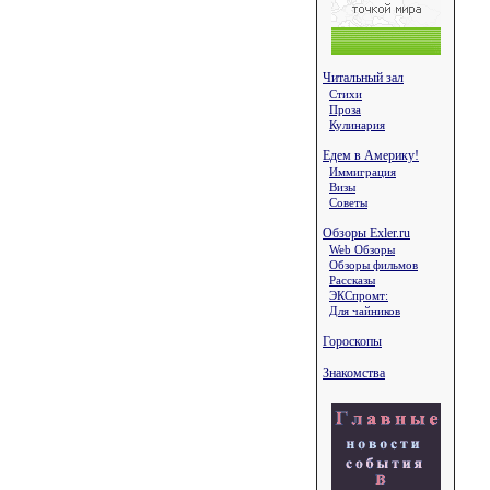
Читальный зал
Стихи
Проза
Кулинария
Едем в Америку!
Иммиграция
Визы
Советы
Обзоры Exler.ru
Web Обзоры
Обзоры фильмов
Рассказы
ЭКСпромт:
Для чайников
Гороскопы
Знакомства