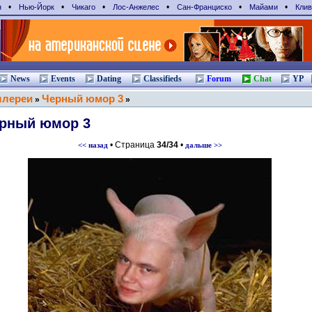
•
•
•
•
•
•
н
Нью-Йорк
Чикаго
Лос-Анжелес
Сан-Франциcко
Майами
Клив
News
Events
Dating
Classifieds
Forum
Chat
YP
ллереи
Черный юмор 3
»
»
рный юмор 3
• Страница
34/34
•
<< назад
дальше >>