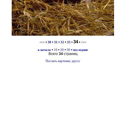
34
•
•
•
•
•
•
<<<
30
31
32
33
>>>
•
•
•
•
в начало
10
20
30
последние
Всего
34
страниц
Послать картинку другу