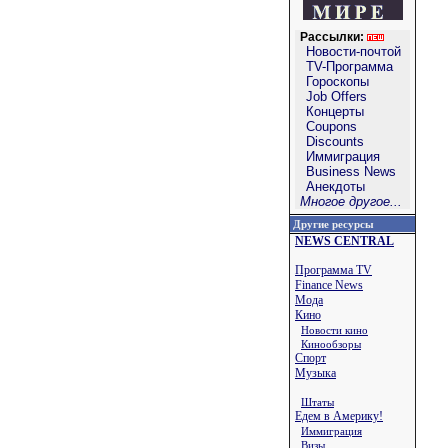
Рассылки:
Новости-почтой
TV-Программа
Гороскопы
Job Offers
Концерты
Coupons
Discounts
Иммиграция
Business News
Анекдоты
Многое другое...
Другие ресурсы
NEWS CENTRAL
Программа TV
Finance News
Мода
Кино
Новости кино
Кинообзоры
Спорт
Музыка
Штаты
Едем в Америку!
Иммиграция
Визы