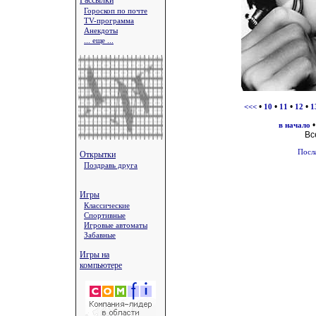
Рассылки
Гороскоп по почте
TV-программа
Анекдоты
... еще ...
•
•
•
•
<<<
10
11
12
1
в начало
Вс
Посл
Открытки
Поздравь друга
Игры
Классические
Спортивные
Игровые автоматы
Забавные
Игры на
компьютере