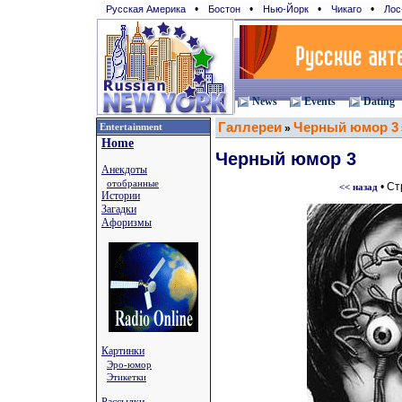
•
•
•
•
Русская Америка
Бостон
Нью-Йорк
Чикаго
Лос
News
Events
Dating
Галлереи
Черный юмор 3
Entertainment
»
Home
Черный юмор 3
Анекдоты
отобранные
• С
<< назад
Истории
Загадки
Афоризмы
Картинки
Эро-юмор
Этикетки