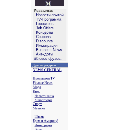
Рассылки:
Новости-почтой
TV-Программа
Гороскопы
Job Offers
Концерты
Coupons
Discounts
Иммиграция
Business News
Анекдоты
Многое другое...
Другие ресурсы
NEWS CENTRAL
Программа TV
Finance News
Мода
Кино
Новости кино
Кинообзоры
Спорт
Музыка
Штаты
Едем в Америку!
Иммиграция
Визы