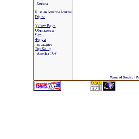
Советы
Russian America Journal
Digest
Y
ellow Pages
Объявления
Чат
Форум
последнее
Top Rating
America TOP
Terms of Service
|
Pr