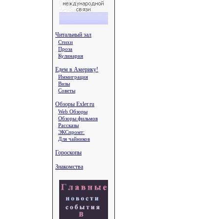
Читальный зал
Стихи
Проза
Кулинария
Едем в Америку!
Иммиграция
Визы
Советы
Обзоры Exler.ru
Web Обзоры
Обзоры фильмов
Рассказы
ЭКСпромт:
Для чайников
Гороскопы
Знакомства