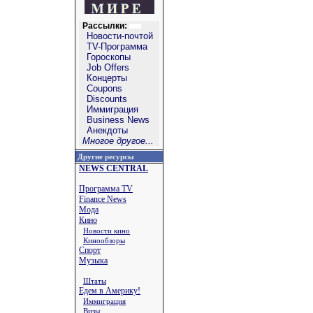
Рассылки:
Новости-почтой
TV-Программа
Гороскопы
Job Offers
Концерты
Coupons
Discounts
Иммиграция
Business News
Анекдоты
Многое другое...
Другие ресурсы
NEWS CENTRAL
Программа TV
Finance News
Мода
Кино
Новости кино
Кинообзоры
Спорт
Музыка
Штаты
Едем в Америку!
Иммиграция
Визы