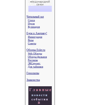
Читальный зал
Стихи
Проза
Кулинария
Едем в Америку!
Иммиграция
Визы
Советы
Обзоры Exler.ru
Web Обзоры
Обзоры фильмов
Рассказы
ЭКСпромт:
Для чайников
Гороскопы
Знакомства