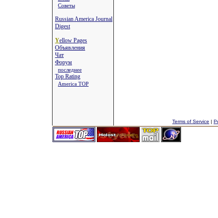
Советы
Russian America Journal
Digest
Y
ellow Pages
Объявления
Чат
Форум
последнее
Top Rating
America TOP
Terms of Service
|
Pr