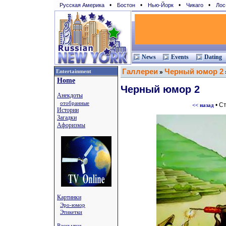
•
•
•
•
Русская Америка
Бостон
Нью-Йорк
Чикаго
Лос
News
Events
Dating
Галлереи
Черный юмор 2
Entertainment
»
Home
Черный юмор 2
Анекдоты
отобранные
• С
<< назад
Истории
Загадки
Афоризмы
Картинки
Эро-юмор
Этикетки