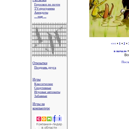
Рассылки
Гороскоп по почте
TV-программа
Анекдоты
... еще ...
•
•
•
<<<
1
2
в начало
Вс
Посл
Открытки
Поздравь друга
Игры
Классические
Спортивные
Игровые автоматы
Забавные
Игры на
компьютере