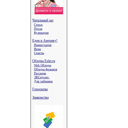
Читальный зал
Стихи
Проза
Кулинария
Едем в Америку!
Иммиграция
Визы
Советы
Обзоры Exler.ru
Web Обзоры
Обзоры фильмов
Рассказы
ЭКСпромт:
Для чайников
Гороскопы
Знакомства