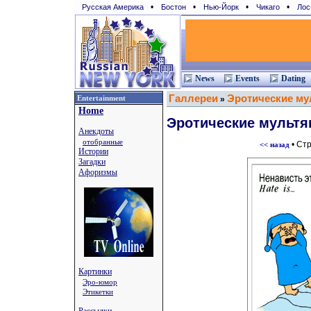
•
•
•
•
Русская Америка
Бостон
Нью-Йорк
Чикаго
Лос
News
Events
Dating
Галлереи
Эротические м
Entertainment
»
Home
Эротические мульт
Анекдоты
отобранные
• Ст
<< назад
Истории
Загадки
Афоризмы
Картинки
Эро-юмор
Этикетки