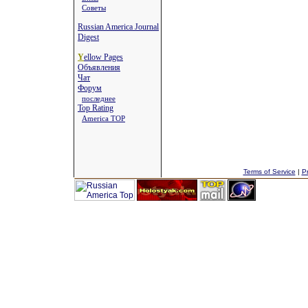
Советы
Russian America Journal
Digest
Y
ellow Pages
Объявления
Чат
Форум
последнее
Top Rating
America TOP
Terms of Service
|
Pr