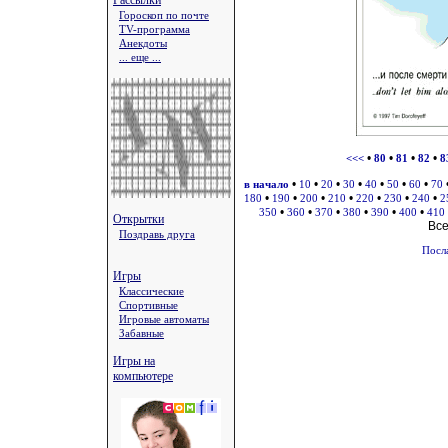
Рассылки
Гороскоп по почте
TV-программа
Анекдоты
... еще ...
•
•
•
•
<<<
80
81
82
8
•
•
•
•
•
•
•
в начало
10
20
30
40
50
60
70
•
•
•
•
•
•
•
180
190
200
210
220
230
240
2
•
•
•
•
•
•
350
360
370
380
390
400
410
Открытки
Вс
Поздравь друга
Посл
Игры
Классические
Спортивные
Игровые автоматы
Забавные
Игры на
компьютере