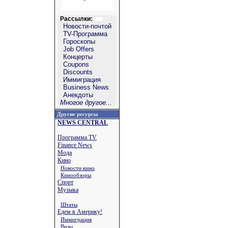
Рассылки:
Новости-почтой
TV-Программа
Гороскопы
Job Offers
Концерты
Coupons
Discounts
Иммиграция
Business News
Анекдоты
Многое другое...
Другие ресурсы
NEWS CENTRAL
Программа TV
Finance News
Мода
Кино
Новости кино
Кинообзоры
Спорт
Музыка
Штаты
Едем в Америку!
Иммиграция
Визы