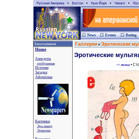
•
•
•
•
Русская Америка
Бостон
Нью-Йорк
Чикаго
Лос
News
Events
Dating
Галлереи
Эротические му
Entertainment
»
Home
Эротические мультя
Анекдоты
отобранные
• Ст
<< назад
Истории
Загадки
Афоризмы
Картинки
Эро-юмор
Этикетки