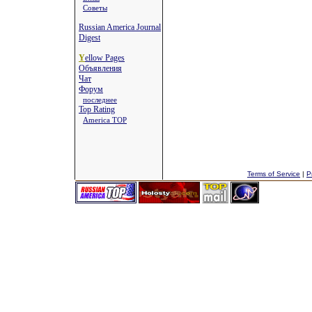
Советы
Russian America Journal
Digest
Y
ellow Pages
Объявления
Чат
Форум
последнее
Top Rating
America TOP
Terms of Service
|
P