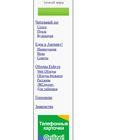
Читальный зал
Стихи
Проза
Кулинария
Едем в Америку!
Иммиграция
Визы
Советы
Обзоры Exler.ru
Web Обзоры
Обзоры фильмов
Рассказы
ЭКСпромт:
Для чайников
Гороскопы
Знакомства