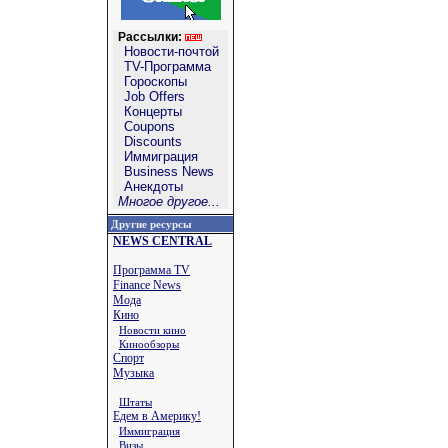
Рассылки:
Новости-почтой
TV-Программа
Гороскопы
Job Offers
Концерты
Coupons
Discounts
Иммиграция
Business News
Анекдоты
Многое другое...
Другие ресурсы
NEWS CENTRAL
Программа TV
Finance News
Мода
Кино
Новости кино
Кинообзоры
Спорт
Музыка
Штаты
Едем в Америку!
Иммиграция
Визы