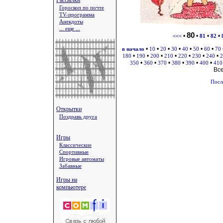
Рассылки
Гороскоп по почте
TV-программа
Анекдоты
... еще ...
80
•
•
•
•
<<<
81
82
•
•
•
•
•
•
•
в начало
10
20
30
40
50
60
70
•
•
•
•
•
•
•
180
190
200
210
220
230
240
2
•
•
•
•
•
•
350
360
370
380
390
400
410
Вс
Посл
Открытки
Поздравь друга
Игры
Классические
Спортивные
Игровые автоматы
Забавные
Игры на
компьютере