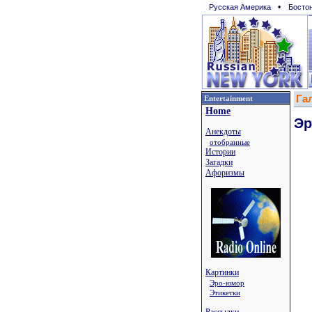
•
Русская Америка
Босто
Га
Entertainment
Home
Эр
Анекдоты
отобранные
Истории
Загадки
Афоризмы
Картинки
Эро-юмор
Этикетки