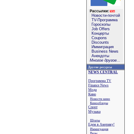
Рассылки:
Новости-почтой
TV-Программа
Гороскопы
Job Offers
Концерты
Coupons
Discounts
Иммиграция
Business News
Анекдоты
Многое другое...
Другие ресурсы
NEWS CENTRAL
Программа TV
Finance News
Мода
Кино
Новости кино
Кинообзоры
Спорт
Музыка
Штаты
Едем в Америку!
Иммиграция
Визы