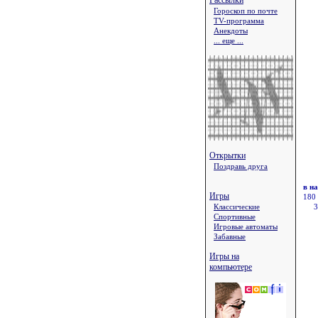
Рассылки
Гороскоп по почте
TV-программа
Анекдоты
... еще ...
Открытки
Поздравь друга
в н
Игры
180
Классические
3
Спортивные
Игровые автоматы
Забавные
Игры на
компьютере