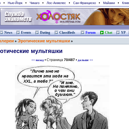
•
•
•
•
•
•
н
Нью-Йорк
Чикаго
Лос-Анжелес
Сан-Франциcко
Майами
Клив
News
Events
Dating
Classifieds
Forum
Chat
YP
ллереи
Эротические мультяшки
»
»
отические мультяшки
• Страница
70/487
•
<< назад
дальше >>