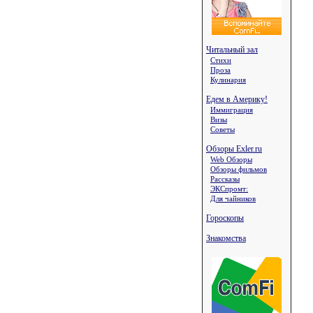
Читальный зал
Стихи
Проза
Кулинария
Едем в Америку!
Иммиграция
Визы
Советы
Обзоры Exler.ru
Web Обзоры
Обзоры фильмов
Рассказы
ЭКСпромт:
Для чайников
Гороскопы
Знакомства