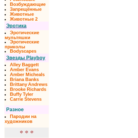
Возбуждающие
Запрещённые
Животные
Животные 2
Эротика
Эротические
мультяшки
Эротические
приколы
Bodyscapes
Звезды Playboy
Alley Baggett
Amber Evans
Amber Micheals
Briana Banks
Brittany Andrews
Brooke Richards
Buffy Tyler
Carrie Stevens
Разное
Пародии на
художников
* * *