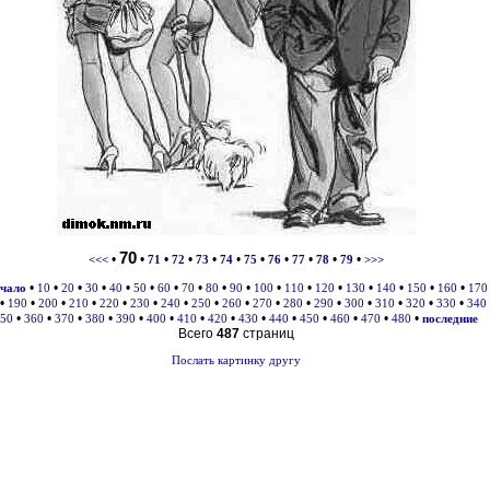
70
•
•
•
•
•
•
•
•
•
•
•
<<<
71
72
73
74
75
76
77
78
79
>>>
•
•
•
•
•
•
•
•
•
•
•
•
•
•
•
•
•
ачало
10
20
30
40
50
60
70
80
90
100
110
120
130
140
150
160
170
•
•
•
•
•
•
•
•
•
•
•
•
•
•
•
•
190
200
210
220
230
240
250
260
270
280
290
300
310
320
330
340
•
•
•
•
•
•
•
•
•
•
•
•
•
•
50
360
370
380
390
400
410
420
430
440
450
460
470
480
последние
Всего
487
страниц
Послать картинку другу