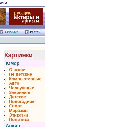
ленд
TV/Video
Photos
Картинки
Юмор
О сексе
Не детские
Компьютерные
Авто
Чернушные
Звериные
Детские
Новогодние
Спорт
Маразмы
Этикетки
Политика
Архив