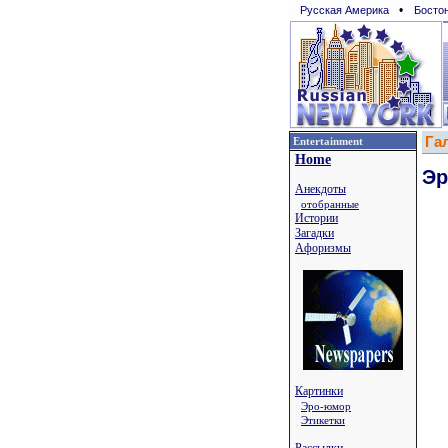
•
Русская Америка
Босто
Га
Entertainment
Home
Эр
Анекдоты
отобранные
Истории
Загадки
Афоризмы
Картинки
Эро-юмор
Этикетки