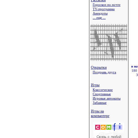
Рассылки
Гороскоп по почте
TV-программа
Анекдоты
... еще ...
в н
Открытки
180
Поздравь друга
3
Игры
Классические
Спортивные
Игровые автоматы
Забавные
Игры на
компьютере