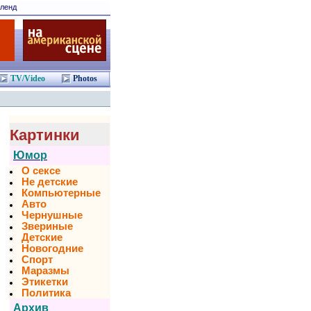
ленд
TV/Video
Photos
Картинки
Юмор
О сексе
Не детские
Компьютерные
Авто
Чернушные
Звериные
Детские
Новогодние
Спорт
Маразмы
Этикетки
Политика
Архив