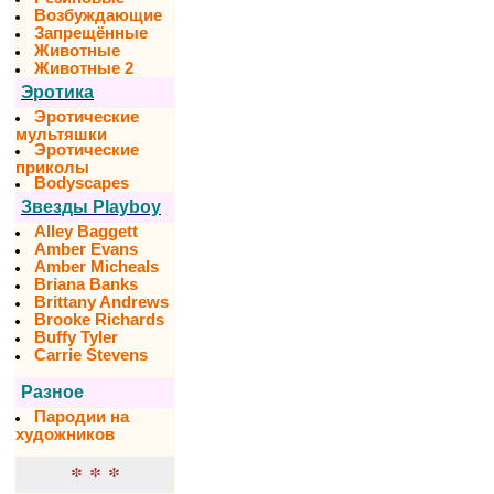
Возбуждающие
Запрещённые
Животные
Животные 2
Эротика
Эротические
мультяшки
Эротические
приколы
Bodyscapes
Звезды Playboy
Alley Baggett
Amber Evans
Amber Micheals
Briana Banks
Brittany Andrews
Brooke Richards
Buffy Tyler
Carrie Stevens
Разное
Пародии на
художников
* * *