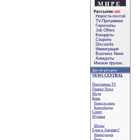
Рассылки:
Новости-почтой
TV-Программа
Гороскопы
Job Offers
Концерты
Coupons
Discounts
Иммиграция
Business News
Анекдоты
Многое другое...
Другие ресурсы
NEWS CENTRAL
Программа TV
Finance News
Мода
Кино
Новости кино
Кинообзоры
Спорт
Музыка
Штаты
Едем в Америку!
Иммиграция
Визы