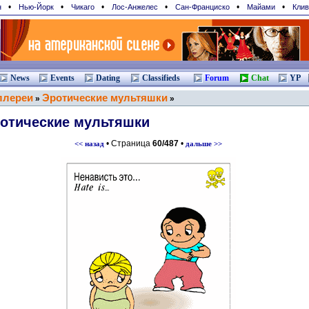
•
•
•
•
•
•
н
Нью-Йорк
Чикаго
Лос-Анжелес
Сан-Франциcко
Майами
Клив
News
Events
Dating
Classifieds
Forum
Chat
YP
ллереи
Эротические мультяшки
»
»
отические мультяшки
• Страница
60/487
•
<< назад
дальше >>