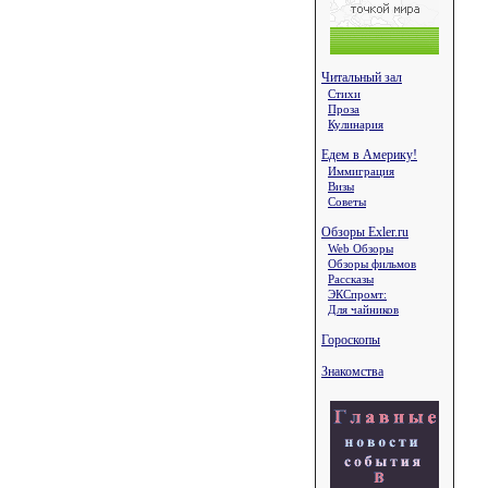
Читальный зал
Стихи
Проза
Кулинария
Едем в Америку!
Иммиграция
Визы
Советы
Обзоры Exler.ru
Web Обзоры
Обзоры фильмов
Рассказы
ЭКСпромт:
Для чайников
Гороскопы
Знакомства