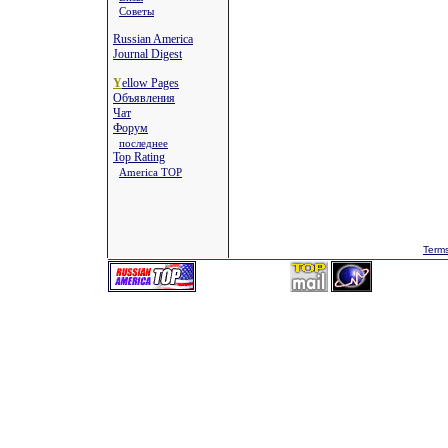
Советы
Russian America
Journal Digest
Y
ellow Pages
Объявления
Чат
Форум
последнее
Top Rating
America TOP
Terms