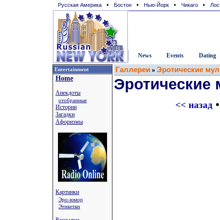
•
•
•
•
Русская Америка
Бостон
Нью-Йорк
Чикаго
Лос
News
Events
Dating
Галлереи
Эротические му
Entertainment
»
Home
Эротические 
Анекдоты
отобранные
•
<< назад
Истории
Загадки
Афоризмы
Картинки
Эро-юмор
Этикетки