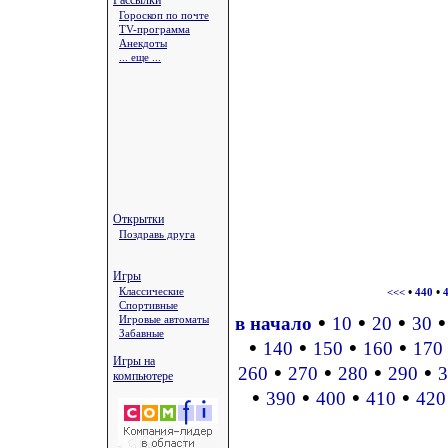
Рассылки
Гороскоп по почте
TV-программа
Анекдоты
... еще ...
Открытки
Поздравь друга
Игры
Классические
•
•
<<<
440
Спортивные
•
•
•
Игровые автоматы
в начало
10
20
30
Забавные
•
•
•
•
140
150
160
170
Игры на
•
•
•
•
260
270
280
290
3
компьютере
•
•
•
•
390
400
410
420