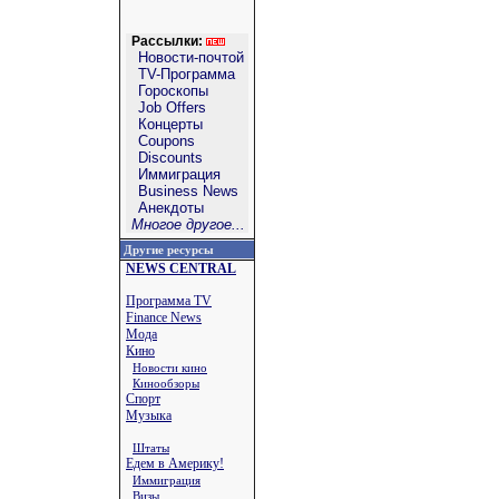
Рассылки:
Новости-почтой
TV-Программа
Гороскопы
Job Offers
Концерты
Coupons
Discounts
Иммиграция
Business News
Анекдоты
Многое другое...
Другие ресурсы
NEWS CENTRAL
Программа TV
Finance News
Мода
Кино
Новости кино
Кинообзоры
Спорт
Музыка
Штаты
Едем в Америку!
Иммиграция
Визы