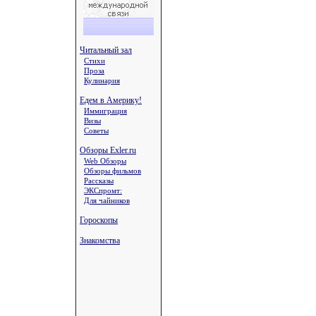
Читальный зал
Стихи
Проза
Кулинария
Едем в Америку!
Иммиграция
Визы
Советы
Обзоры Exler.ru
Web Обзоры
Обзоры фильмов
Рассказы
ЭКСпромт:
Для чайников
Гороскопы
Знакомства