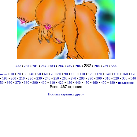
287
•
•
•
•
•
•
•
•
•
•
•
<<<
280
281
282
283
284
285
286
288
289
>>>
•
•
•
•
•
•
•
•
•
•
•
•
•
•
•
•
•
ачало
10
20
30
40
50
60
70
80
90
100
110
120
130
140
150
160
170
•
•
•
•
•
•
•
•
•
•
•
•
•
•
•
•
190
200
210
220
230
240
250
260
270
280
290
300
310
320
330
340
•
•
•
•
•
•
•
•
•
•
•
•
•
•
50
360
370
380
390
400
410
420
430
440
450
460
470
480
последние
Всего
487
страниц
Послать картинку другу