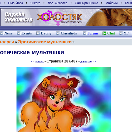
•
•
•
•
•
•
н
Нью-Йорк
Чикаго
Лос-Анжелес
Сан-Франциcко
Майами
Клив
News
Events
Dating
Classifieds
Forum
Chat
YP
ллереи
Эротические мультяшки
»
»
отические мультяшки
• Страница
287/487
•
<< назад
дальше >>