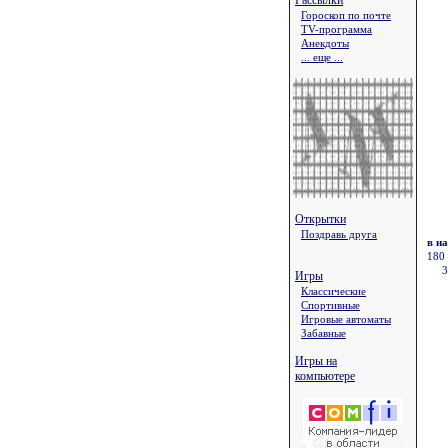
Рассылки
Гороскоп по почте
TV-программа
Анекдоты
... еще ...
Открытки
Поздравь друга
в н
180
3
Игры
Классические
Спортивные
Игровые автоматы
Забавные
Игры на
компьютере