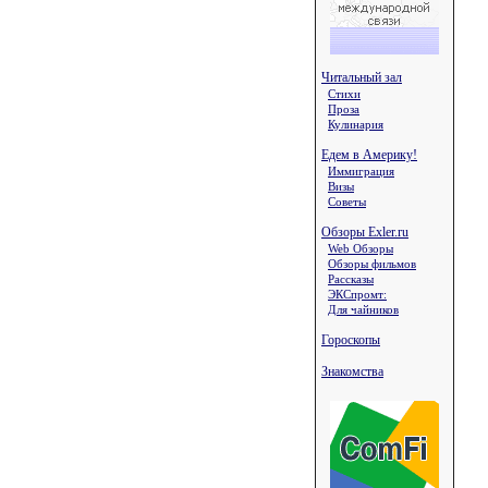
Читальный зал
Стихи
Проза
Кулинария
Едем в Америку!
Иммиграция
Визы
Советы
Обзоры Exler.ru
Web Обзоры
Обзоры фильмов
Рассказы
ЭКСпромт:
Для чайников
Гороскопы
Знакомства