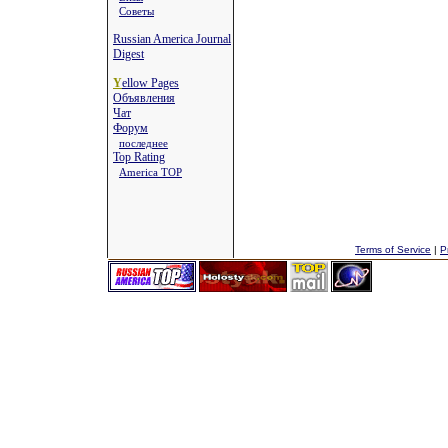
Советы
Russian America Journal
Digest
Y
ellow Pages
Объявления
Чат
Форум
последнее
Top Rating
America TOP
Terms of Service
|
P