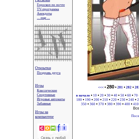
Рассылки
Гороскоп по почте
TV-программа
Анекдоты
... еще ...
Открытки
Поздравь друга
Игры
280
•
•
•
•
<<<
281
282
28
Классические
Спортивные
•
•
•
•
•
•
•
в начало
10
20
30
40
50
60
70
Игровые автоматы
•
•
•
•
•
•
•
180
190
200
210
220
230
240
2
Забавные
•
•
•
•
•
•
350
360
370
380
390
400
410
Вс
Игры на
Посл
компьютере