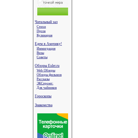
Читальный зал
Стихи
Проза
Кулинария
Едем в Америку!
Иммиграция
Визы
Советы
Обзоры Exler.ru
Web Обзоры
Обзоры фильмов
Рассказы
ЭКСпромт:
Для чайников
Гороскопы
Знакомства