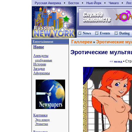
•
•
•
•
Русская Америка
Бостон
Нью-Йорк
Чикаго
Лос
News
Events
Dating
Галлереи
Эротические му
Entertainment
»
Home
Эротические мультя
Анекдоты
отобранные
• Ст
<< назад
Истории
Загадки
Афоризмы
Картинки
Эро-юмор
Этикетки