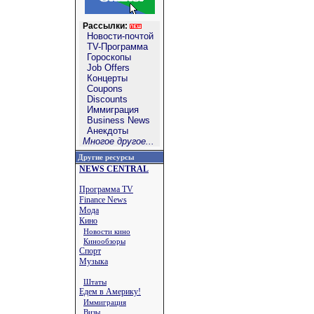
Рассылки:
Новости-почтой
TV-Программа
Гороскопы
Job Offers
Концерты
Coupons
Discounts
Иммиграция
Business News
Анекдоты
Многое другое...
Другие ресурсы
NEWS CENTRAL
Программа TV
Finance News
Мода
Кино
Новости кино
Кинообзоры
Спорт
Музыка
Штаты
Едем в Америку!
Иммиграция
Визы