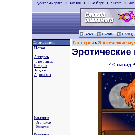
•
•
•
•
Русская Америка
Бостон
Нью-Йорк
Чикаго
Лос
News
Events
Dating
Галлереи
Эротические му
Entertainment
»
Home
Эротические
Анекдоты
отобранные
<< назад
Истории
Загадки
Афоризмы
Картинки
Эро-юмор
Этикетки