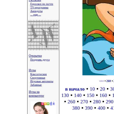
Рассылки
Гороскоп по почте
TV-программа
Анекдоты
... еще ...
Открытки
Поздравь друга
Игры
Классические
Спортивные
•
•
Игровые автоматы
<<<
260
Забавные
•
•
•
в начало
10
20
3
Игры на
•
•
•
•
130
140
150
160
компьютере
•
•
•
•
260
270
280
290
•
•
•
380
390
400
4