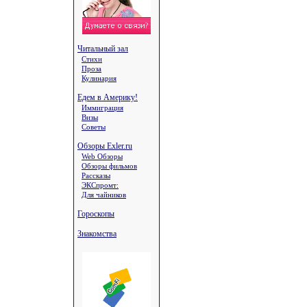
Читальный зал
Стихи
Проза
Кулинария
Едем в Америку!
Иммиграция
Визы
Советы
Обзоры Exler.ru
Web Обзоры
Обзоры фильмов
Рассказы
ЭКСпромт:
Для чайников
Гороскопы
Знакомства