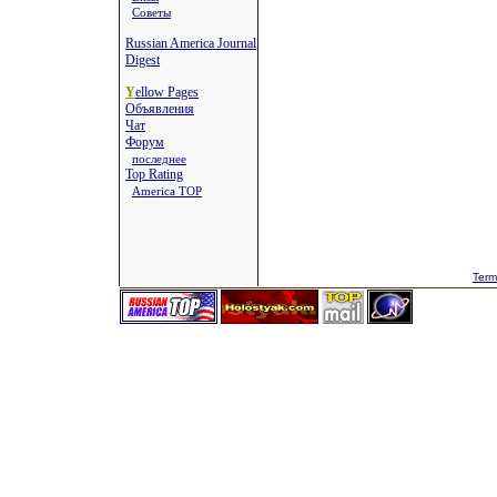
Советы
Russian America Journal
Digest
Y
ellow Pages
Объявления
Чат
Форум
последнее
Top Rating
America TOP
Term