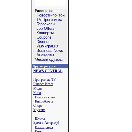
Рассылки:
Новости-почтой
TV-Программа
Гороскопы
Job Offers
Концерты
Coupons
Discounts
Иммиграция
Business News
Анекдоты
Многое другое...
Другие ресурсы
NEWS CENTRAL
Программа TV
Finance News
Мода
Кино
Новости кино
Кинообзоры
Спорт
Музыка
Штаты
Едем в Америку!
Иммиграция
Визы