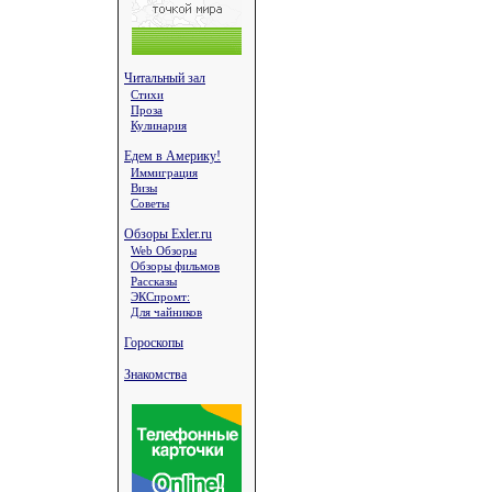
Читальный зал
Стихи
Проза
Кулинария
Едем в Америку!
Иммиграция
Визы
Советы
Обзоры Exler.ru
Web Обзоры
Обзоры фильмов
Рассказы
ЭКСпромт:
Для чайников
Гороскопы
Знакомства