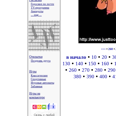
Рассылки
Гороскоп по почте
TV-программа
Анекдоты
... еще ...
•
•
<<<
260
•
•
•
в начало
10
20
3
Открытки
Поздравь друга
•
•
•
•
130
140
150
160
•
•
•
•
260
270
280
290
Игры
•
•
•
Классические
380
390
400
4
Спортивные
Игровые автоматы
Забавные
Игры на
компьютере