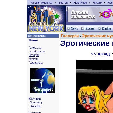
•
•
•
•
Русская Америка
Бостон
Нью-Йорк
Чикаго
Лос
News
Events
Dating
Галлереи
Эротические му
Entertainment
»
Home
Эротические
Анекдоты
отобранные
<< назад
Истории
Загадки
Афоризмы
Картинки
Эро-юмор
Этикетки