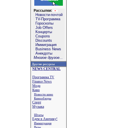
Рассылки:
Новости-почтой
TV-Программа
Гороскопы
Job Offers
Концерты
Coupons
Discounts
Иммиграция
Business News
Анекдоты
Многое другое...
Другие ресурсы
NEWS CENTRAL
Программа TV
Finance News
Мода
Кино
Новости кино
Кинообзоры
Спорт
Музыка
Штаты
Едем в Америку!
Иммиграция
Визы