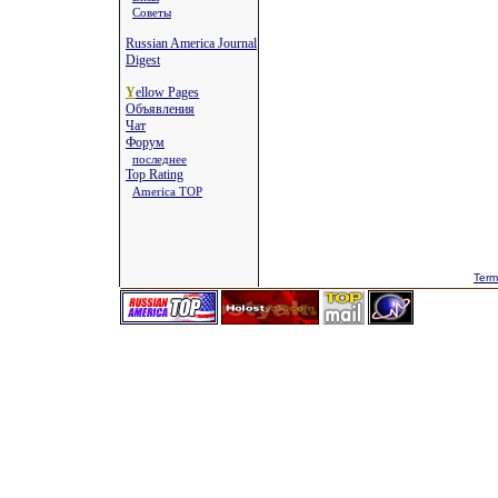
Советы
Russian America Journal
Digest
Y
ellow Pages
Объявления
Чат
Форум
последнее
Top Rating
America TOP
Term