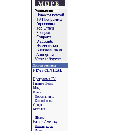
Рассылки:
Новости-почтой
TV-Программа
Гороскопы
Job Offers
Концерты
Coupons
Discounts
Иммиграция
Business News
Анекдоты
Многое другое...
Другие ресурсы
NEWS CENTRAL
Программа TV
Finance News
Мода
Кино
Новости кино
Кинообзоры
Спорт
Музыка
Штаты
Едем в Америку!
Иммиграция
Визы