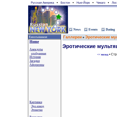
•
•
•
•
Русская Америка
Бостон
Нью-Йорк
Чикаго
Лос
News
Events
Dating
Галлереи
Эротические му
Entertainment
»
Home
Эротические мультя
Анекдоты
отобранные
• Ст
<< назад
Истории
Загадки
Афоризмы
Картинки
Эро-юмор
Этикетки