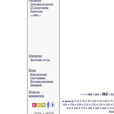
Рассылки
Гороскоп по почте
TV-программа
Анекдоты
... еще ...
Открытки
Поздравь друга
Игры
Классические
Спортивные
Игровые автоматы
Забавные
Игры на
262
•
•
•
•
<<<
260
261
26
компьютере
•
•
•
•
•
•
•
в начало
10
20
30
40
50
60
70
•
•
•
•
•
•
•
180
190
200
210
220
230
240
2
•
•
•
•
•
•
350
360
370
380
390
400
410
Вс