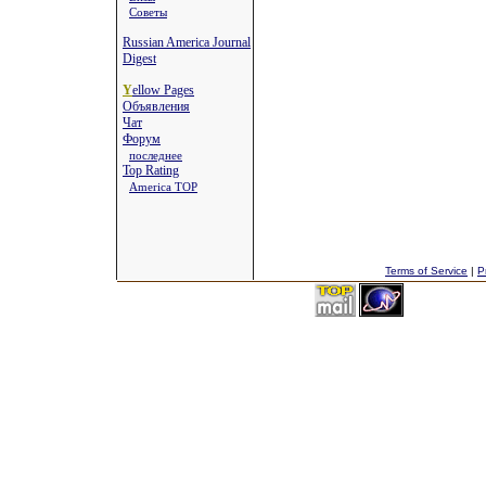
Советы
Russian America Journal
Digest
Y
ellow Pages
Объявления
Чат
Форум
последнее
Top Rating
America TOP
Terms of Service
|
P