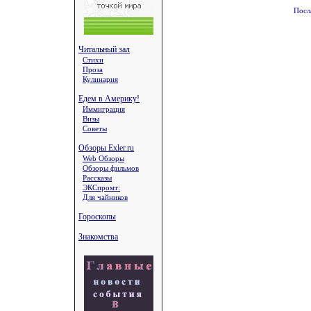
Посл
Читальный зал
Стихи
Проза
Кулинария
Едем в Америку!
Иммиграция
Визы
Советы
Обзоры Exler.ru
Web Обзоры
Обзоры фильмов
Рассказы
ЭКСпромт:
Для чайников
Гороскопы
Знакомства