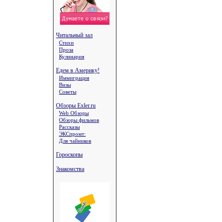
Читальный зал
Стихи
Проза
Кулинария
Едем в Америку!
Иммиграция
Визы
Советы
Обзоры Exler.ru
Web Обзоры
Обзоры фильмов
Рассказы
ЭКСпромт:
Для чайников
Гороскопы
Знакомства