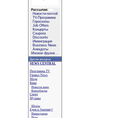
Рассылки:
Новости-почтой
TV-Программа
Гороскопы
Job Offers
Концерты
Coupons
Discounts
Иммиграция
Business News
Анекдоты
Многое другое...
Другие ресурсы
NEWS CENTRAL
Программа TV
Finance News
Мода
Кино
Новости кино
Кинообзоры
Спорт
Музыка
Штаты
Едем в Америку!
Иммиграция
Визы