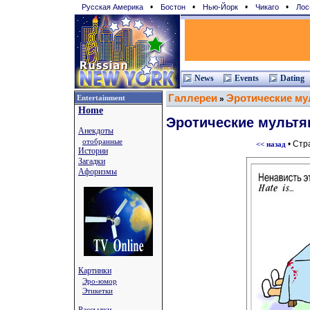
•
•
•
•
Русская Америка
Бостон
Нью-Йорк
Чикаго
Лос
News
Events
Dating
Галлереи
Эротические м
Entertainment
»
Home
Эротические мульт
Анекдоты
отобранные
• Стр
<< назад
Истории
Загадки
Афоризмы
Картинки
Эро-юмор
Этикетки