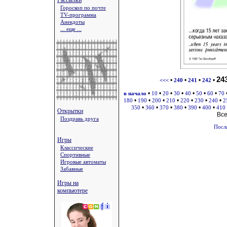
Рассылки
Гороскоп по почте
TV-программа
Анекдоты
... еще ...
24
•
•
•
•
<<<
240
241
242
•
•
•
•
•
•
•
в начало
10
20
30
40
50
60
70
•
•
•
•
•
•
•
180
190
200
210
220
230
240
2
•
•
•
•
•
•
350
360
370
380
390
400
410
Открытки
Вс
Поздравь друга
Посл
Игры
Классические
Спортивные
Игровые автоматы
Забавные
Игры на
компьютере