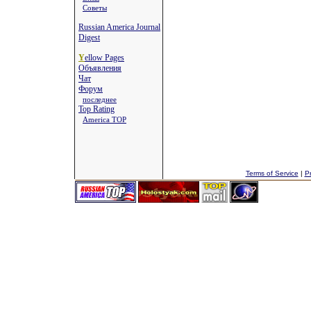
Советы
Russian America Journal
Digest
Y
ellow Pages
Объявления
Чат
Форум
последнее
Top Rating
America TOP
Terms of Service
|
Pr