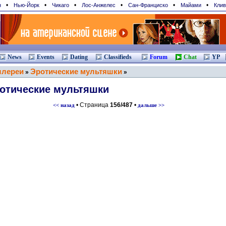
•
•
•
•
•
•
н
Нью-Йорк
Чикаго
Лос-Анжелес
Сан-Франциcко
Майами
Клив
News
Events
Dating
Classifieds
Forum
Chat
YP
ллереи
Эротические мультяшки
»
»
отические мультяшки
• Страница
156/487
•
<< назад
дальше >>