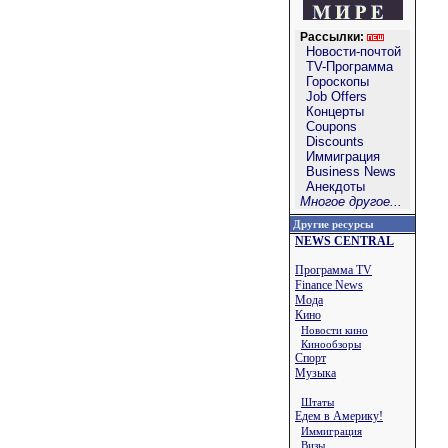
Рассылки:
Новости-почтой
TV-Программа
Гороскопы
Job Offers
Концерты
Coupons
Discounts
Иммиграция
Business News
Анекдоты
Многое другое...
Другие ресурсы
NEWS CENTRAL
Программа TV
Finance News
Мода
Кино
Новости кино
Кинообзоры
Спорт
Музыка
Штаты
Едем в Америку!
Иммиграция
Визы