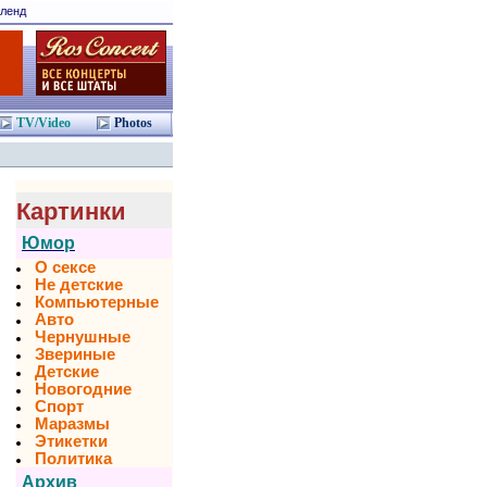
ленд
TV/Video
Photos
Картинки
Юмор
О сексе
Не детские
Компьютерные
Авто
Чернушные
Звериные
Детские
Новогодние
Спорт
Маразмы
Этикетки
Политика
Архив