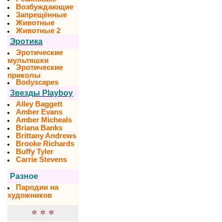
Возбуждающие
Запрещённые
Животные
Животные 2
Эротика
Эротические
мультяшки
Эротические
приколы
Bodyscapes
Звезды Playboy
Alley Baggett
Amber Evans
Amber Micheals
Briana Banks
Brittany Andrews
Brooke Richards
Buffy Tyler
Carrie Stevens
Разное
Пародии на
художников
* * *