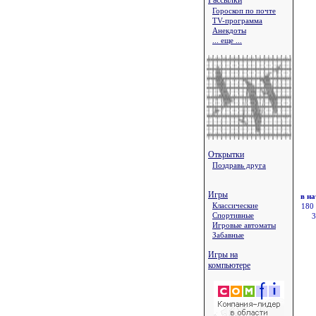
Рассылки
Гороскоп по почте
TV-программа
Анекдоты
... еще ...
Открытки
Поздравь друга
Игры
в н
Классические
180
Спортивные
3
Игровые автоматы
Забавные
Игры на
компьютере