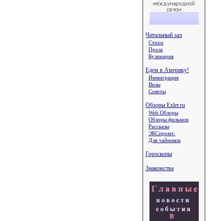
Читальный зал
Стихи
Проза
Кулинария
Едем в Америку!
Иммиграция
Визы
Советы
Обзоры Exler.ru
Web Обзоры
Обзоры фильмов
Рассказы
ЭКСпромт:
Для чайников
Гороскопы
Знакомства