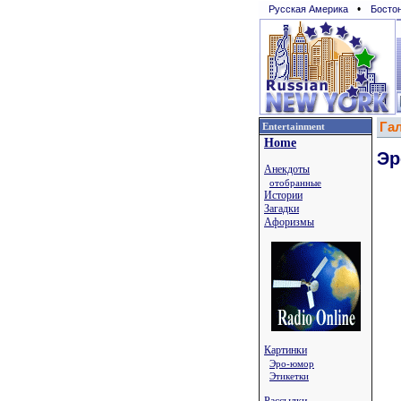
•
Русская Америка
Босто
Га
Entertainment
Home
Эр
Анекдоты
отобранные
Истории
Загадки
Афоризмы
Картинки
Эро-юмор
Этикетки