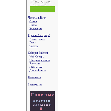
Читальный зал
Стихи
Проза
Кулинария
Едем в Америку!
Иммиграция
Визы
Советы
Обзоры Exler.ru
Web Обзоры
Обзоры фильмов
Рассказы
ЭКСпромт:
Для чайников
Гороскопы
Знакомства