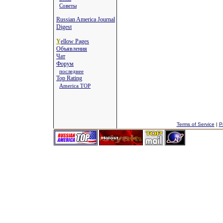
Советы
Russian America Journal
Digest
Y
ellow Pages
Объявления
Чат
Форум
последнее
Top Rating
America TOP
Terms of Service
|
P