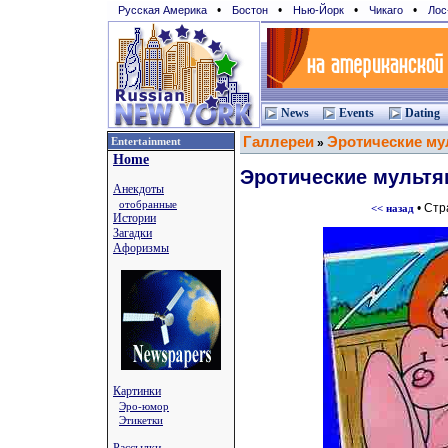
•
•
•
•
Русская Америка
Бостон
Нью-Йорк
Чикаго
Лос
News
Events
Dating
Галлереи
Эротические м
Entertainment
»
Home
Эротические мульт
Анекдоты
отобранные
• Ст
<< назад
Истории
Загадки
Афоризмы
Картинки
Эро-юмор
Этикетки