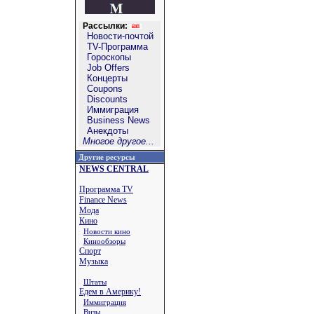
Рассылки:
Новости-почтой
TV-Программа
Гороскопы
Job Offers
Концерты
Coupons
Discounts
Иммиграция
Business News
Анекдоты
Многое другое...
Другие ресурсы
NEWS CENTRAL
Программа TV
Finance News
Мода
Кино
Новости кино
Кинообзоры
Спорт
Музыка
Штаты
Едем в Америку!
Иммиграция
Визы