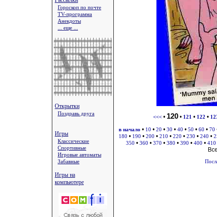
Рассылки
Гороскоп по почте
TV-программа
Анекдоты
... еще ...
Открытки
Поздравь друга
120
•
•
•
•
<<<
121
122
12
•
•
•
•
•
•
•
в начало
10
20
30
40
50
60
70
Игры
•
•
•
•
•
•
•
180
190
200
210
220
230
240
2
Классические
•
•
•
•
•
•
350
360
370
380
390
400
410
Спортивные
Вс
Игровые автоматы
Забавные
Посл
Игры на
компьютере