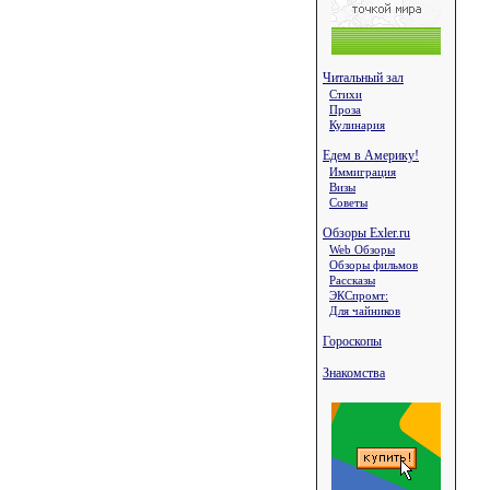
Читальный зал
Стихи
Проза
Кулинария
Едем в Америку!
Иммиграция
Визы
Советы
Обзоры Exler.ru
Web Обзоры
Обзоры фильмов
Рассказы
ЭКСпромт:
Для чайников
Гороскопы
Знакомства