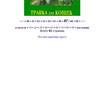
47
•
•
•
•
•
•
•
•
•
•
•
<<<
40
41
42
43
44
45
46
48
49
>>>
•
•
•
•
•
•
•
•
•
•
в начало
10
20
30
40
50
60
70
80
90
последние
Всего
91
страниц
Послать картинку другу