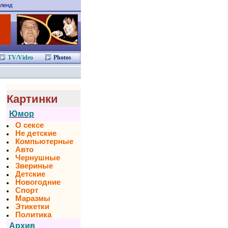
ленд
TV/Video
Photos
Картинки
Юмор
О сексе
Не детские
Компьютерные
Авто
Чернушные
Звериные
Детские
Новогодние
Спорт
Маразмы
Этикетки
Политика
Архив