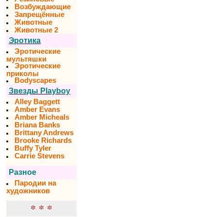
Возбуждающие
Запрещённые
Животные
Животные 2
Эротика
Эротические
мультяшки
Эротические
приколы
Bodyscapes
Звезды Playboy
Alley Baggett
Amber Evans
Amber Micheals
Briana Banks
Brittany Andrews
Brooke Richards
Buffy Tyler
Carrie Stevens
Разное
Пародии на
художников
* * *