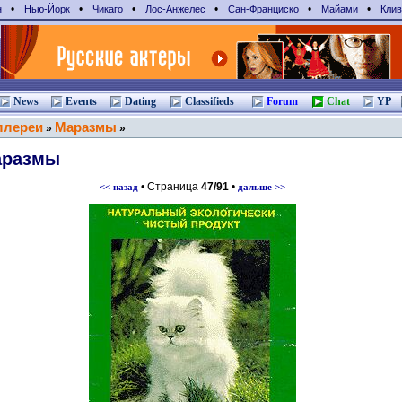
•
•
•
•
•
•
н
Нью-Йорк
Чикаго
Лос-Анжелес
Сан-Франциcко
Майами
Клив
News
Events
Dating
Classifieds
Forum
Chat
YP
ллереи
Маразмы
»
»
аразмы
• Страница
47/91
•
<< назад
дальше >>