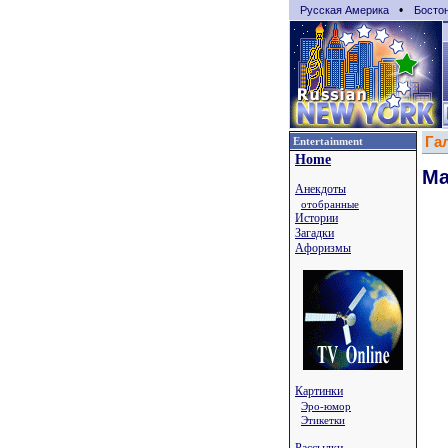
•
Русская Америка
Босто
Га
Entertainment
Home
М
Анекдоты
отобранные
Истории
Загадки
Афоризмы
Картинки
Эро-юмор
Этикетки