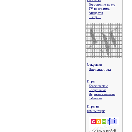
Рассылки
Гороскоп по почте
TV-программа
Анекдоты
... еще ...
Открытки
Поздравь друга
Игры
Классические
Спортивные
Игровые автоматы
Забавные
Игры на
компьютере