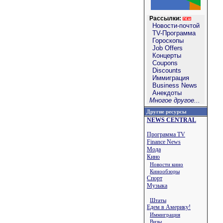
Рассылки:
Новости-почтой
TV-Программа
Гороскопы
Job Offers
Концерты
Coupons
Discounts
Иммиграция
Business News
Анекдоты
Многое другое...
Другие ресурсы
NEWS CENTRAL
Программа TV
Finance News
Мода
Кино
Новости кино
Кинообзоры
Спорт
Музыка
Штаты
Едем в Америку!
Иммиграция
Визы