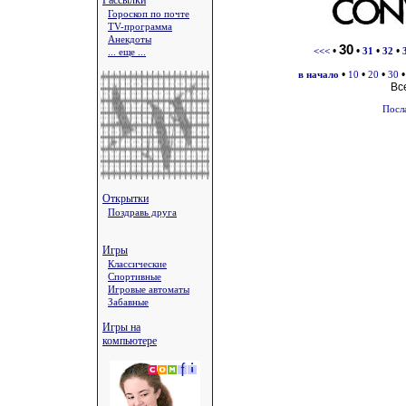
Рассылки
Гороскоп по почте
TV-программа
Анекдоты
30
•
•
•
•
... еще ...
<<<
31
32
•
•
•
в начало
10
20
30
Вс
Посл
Открытки
Поздравь друга
Игры
Классические
Спортивные
Игровые автоматы
Забавные
Игры на
компьютере