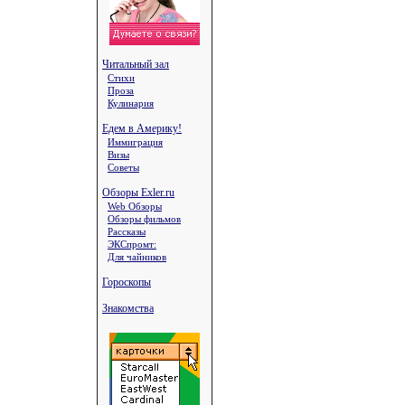
Читальный зал
Стихи
Проза
Кулинария
Едем в Америку!
Иммиграция
Визы
Советы
Обзоры Exler.ru
Web Обзоры
Обзоры фильмов
Рассказы
ЭКСпромт:
Для чайников
Гороскопы
Знакомства