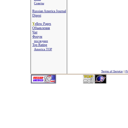
Советы
Russian America Journal
Digest
Y
ellow Pages
Объявления
Чат
Форум
последнее
Top Rating
America TOP
Terms of Service
|
Pr