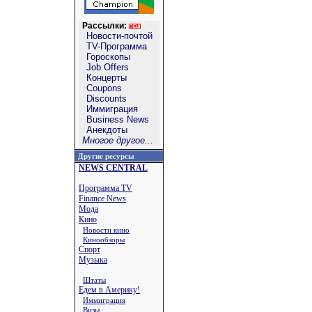
Рассылки:
Новости-почтой
TV-Программа
Гороскопы
Job Offers
Концерты
Coupons
Discounts
Иммиграция
Business News
Анекдоты
Многое другое...
Другие ресурсы
NEWS CENTRAL
Программа TV
Finance News
Мода
Кино
Новости кино
Кинообзоры
Спорт
Музыка
Штаты
Едем в Америку!
Иммиграция
Визы