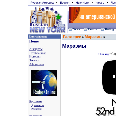
•
•
•
•
Русская Америка
Бостон
Нью-Йорк
Чикаго
Лос
News
Events
Dating
Галлереи
Маразмы
Entertainment
»
»
Home
Маразмы
Анекдоты
отобранные
• Ст
<< назад
Истории
Загадки
Афоризмы
Картинки
Эро-юмор
Этикетки