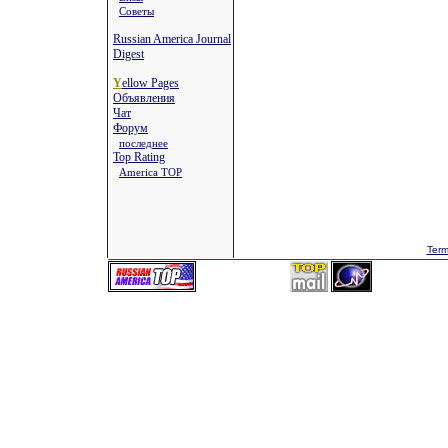
Советы
Russian America Journal
Digest
Y
ellow Pages
Объявления
Чат
Форум
последнее
Top Rating
America TOP
Term