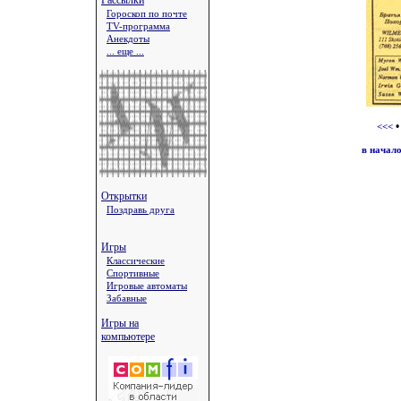
Рассылки
Гороскоп по почте
TV-программа
Анекдоты
... еще ...
<<<
в начал
Открытки
Поздравь друга
Игры
Классические
Спортивные
Игровые автоматы
Забавные
Игры на
компьютере