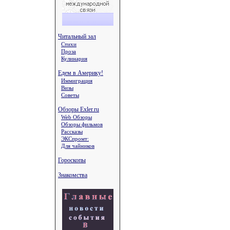
Читальный зал
Стихи
Проза
Кулинария
Едем в Америку!
Иммиграция
Визы
Советы
Обзоры Exler.ru
Web Обзоры
Обзоры фильмов
Рассказы
ЭКСпромт:
Для чайников
Гороскопы
Знакомства