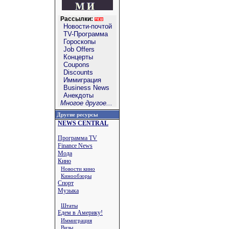
Рассылки:
Новости-почтой
TV-Программа
Гороскопы
Job Offers
Концерты
Coupons
Discounts
Иммиграция
Business News
Анекдоты
Многое другое...
Другие ресурсы
NEWS CENTRAL
Программа TV
Finance News
Мода
Кино
Новости кино
Кинообзоры
Спорт
Музыка
Штаты
Едем в Америку!
Иммиграция
Визы