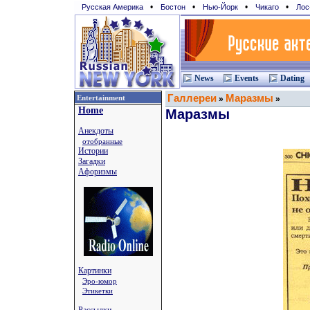
•
•
•
•
Русская Америка
Бостон
Нью-Йорк
Чикаго
Лос
News
Events
Dating
Галлереи
Маразмы
Entertainment
»
»
Home
Маразмы
Анекдоты
отобранные
Истории
Загадки
Афоризмы
Картинки
Эро-юмор
Этикетки