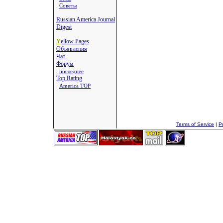
Советы
Russian America Journal
Digest
Y
ellow Pages
Объявления
Чат
Форум
последнее
Top Rating
America TOP
Terms of Service
|
Pr