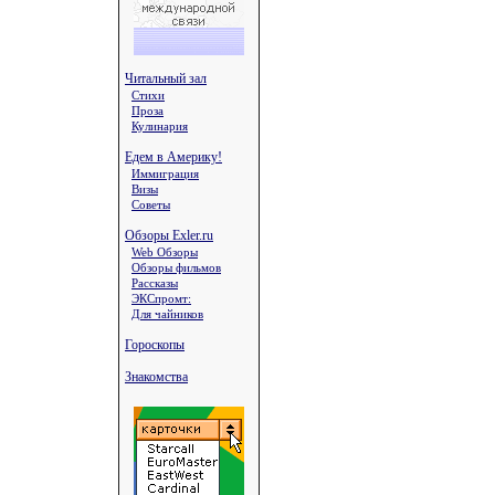
Читальный зал
Стихи
Проза
Кулинария
Едем в Америку!
Иммиграция
Визы
Советы
Обзоры Exler.ru
Web Обзоры
Обзоры фильмов
Рассказы
ЭКСпромт:
Для чайников
Гороскопы
Знакомства