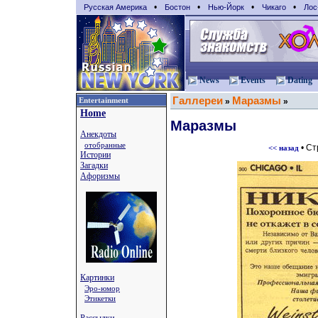
•
•
•
•
Русская Америка
Бостон
Нью-Йорк
Чикаго
Лос
News
Events
Dating
Галлереи
Маразмы
Entertainment
»
»
Home
Маразмы
Анекдоты
отобранные
• С
<< назад
Истории
Загадки
Афоризмы
Картинки
Эро-юмор
Этикетки