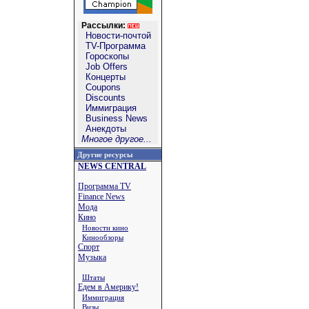
Рассылки:
Новости-почтой
TV-Программа
Гороскопы
Job Offers
Концерты
Coupons
Discounts
Иммиграция
Business News
Анекдоты
Многое другое...
Другие ресурсы
NEWS CENTRAL
Программа TV
Finance News
Мода
Кино
Новости кино
Кинообзоры
Спорт
Музыка
Штаты
Едем в Америку!
Иммиграция
Визы