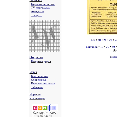
Рассылки
Гороскоп по почте
TV-программа
Анекдоты
... еще ...
•
•
•
•
<<<
20
21
22
2
•
•
•
в начало
10
20
30
Вс
Открытки
Посл
Поздравь друга
Игры
Классические
Спортивные
Игровые автоматы
Забавные
Игры на
компьютере