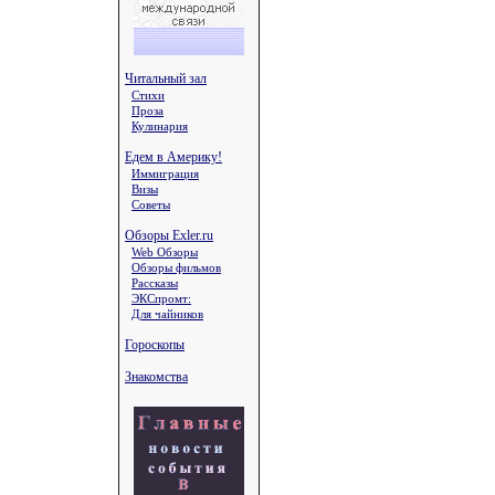
Читальный зал
Стихи
Проза
Кулинария
Едем в Америку!
Иммиграция
Визы
Советы
Обзоры Exler.ru
Web Обзоры
Обзоры фильмов
Рассказы
ЭКСпромт:
Для чайников
Гороскопы
Знакомства