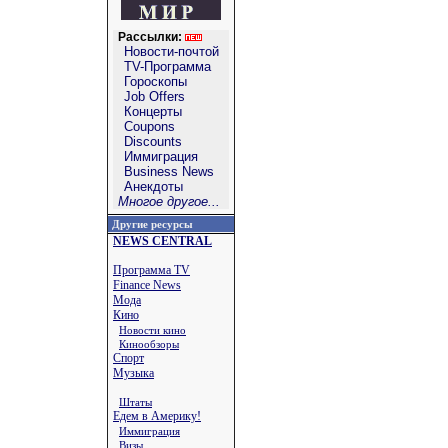
Рассылки:
Новости-почтой
TV-Программа
Гороскопы
Job Offers
Концерты
Coupons
Discounts
Иммиграция
Business News
Анекдоты
Многое другое...
Другие ресурсы
NEWS CENTRAL
Программа TV
Finance News
Мода
Кино
Новости кино
Кинообзоры
Спорт
Музыка
Штаты
Едем в Америку!
Иммиграция
Визы