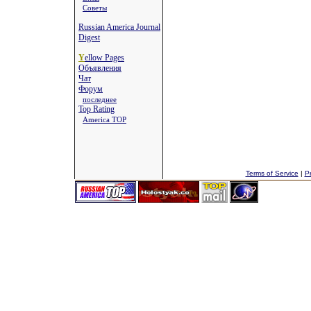
Советы
Russian America Journal
Digest
Y
ellow Pages
Объявления
Чат
Форум
последнее
Top Rating
America TOP
Terms of Service
|
Pr