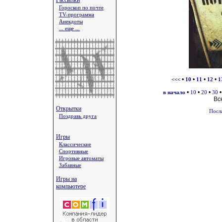
Рассылки
Гороскоп по почте
TV-программа
Анекдоты
... еще ...
•
•
•
•
<<<
10
11
12
1
•
•
•
в начало
10
20
30
Вс
Открытки
Посл
Поздравь друга
Игры
Классические
Спортивные
Игровые автоматы
Забавные
Игры на
компьютере