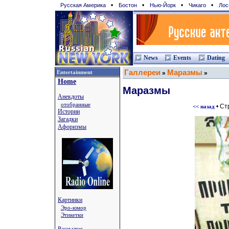
•
•
•
•
Русская Америка
Бостон
Нью-Йорк
Чикаго
Лос
News
Events
Dating
Галлереи
Маразмы
Entertainment
»
»
Home
Маразмы
Анекдоты
отобранные
• Ст
<< назад
Истории
Загадки
Афоризмы
Картинки
Эро-юмор
Этикетки