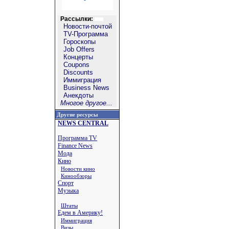
Рассылки:
Новости-почтой
TV-Программа
Гороскопы
Job Offers
Концерты
Coupons
Discounts
Иммиграция
Business News
Анекдоты
Многое другое...
Другие ресурсы
NEWS CENTRAL
Программа TV
Finance News
Мода
Кино
Новости кино
Кинообзоры
Спорт
Музыка
Штаты
Едем в Америку!
Иммиграция
Визы