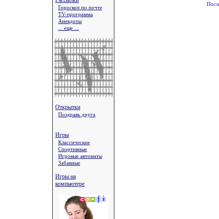
Рассылки
Посл
Гороскоп по почте
TV-программа
Анекдоты
... еще ...
Открытки
Поздравь друга
Игры
Классические
Спортивные
Игровые автоматы
Забавные
Игры на
компьютере