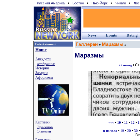
•
•
•
•
Русская Америка
Бостон
Нью-Йорк
Чикаго
Лос
News
Events
Dating
Галлереи
Маразмы
Entertainment
»
»
Home
Маразмы
Анекдоты
отобранные
• С
<< назад
Истории
Загадки
Афоризмы
Картинки
•
•
•
•
<<<
10
11
12
1
Эро-юмор
•
•
•
в начало
10
20
30
Этикетки
Вс