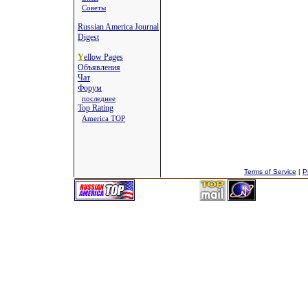
Советы
Russian America Journal
Digest
Y
ellow Pages
Объявления
Чат
Форум
последнее
Top Rating
America TOP
Terms of Service
|
P