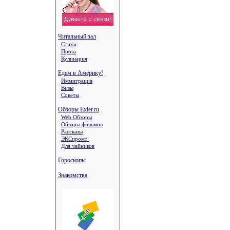
Читальный зал
Стихи
Проза
Кулинария
Едем в Америку!
Иммиграция
Визы
Советы
Обзоры Exler.ru
Web Обзоры
Обзоры фильмов
Рассказы
ЭКСпромт:
Для чайников
Гороскопы
Знакомства