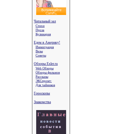
Читальный зал
Стихи
Проза
Кулинария
Едем в Америку!
Иммиграция
Визы
Советы
Обзоры Exler.ru
Web Обзоры
Обзоры фильмов
Рассказы
ЭКСпромт:
Для чайников
Гороскопы
Знакомства