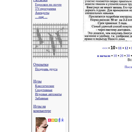
Рассылки
Гороскоп по почте
TV-программа
Анекдоты
... еще ...
10
•
•
•
•
<<<
11
12
•
•
•
в начало
10
20
30
Вс
Открытки
Посл
Поздравь друга
Игры
Классические
Спортивные
Игровые автоматы
Забавные
Игры на
компьютере