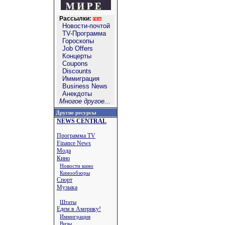
Рассылки:
Новости-почтой
TV-Программа
Гороскопы
Job Offers
Концерты
Coupons
Discounts
Иммиграция
Business News
Анекдоты
Многое другое...
Другие ресурсы
NEWS CENTRAL
Программа TV
Finance News
Мода
Кино
Новости кино
Кинообзоры
Спорт
Музыка
Штаты
Едем в Америку!
Иммиграция
Визы