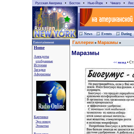
•
•
•
•
Русская Америка
Бостон
Нью-Йорк
Чикаго
Лос
News
Events
Dating
Галлереи
Маразмы
Entertainment
»
»
Home
Маразмы
Анекдоты
отобранные
• С
<< назад
Истории
Загадки
Афоризмы
Картинки
Эро-юмор
Этикетки