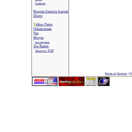
Советы
Russian America Journal
Digest
Y
ellow Pages
Объявления
Чат
Форум
последнее
Top Rating
America TOP
Terms of Service
|
P